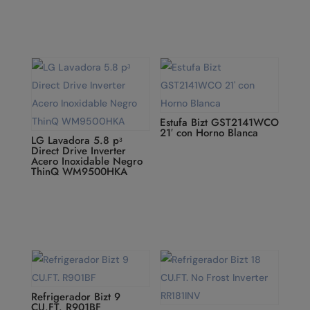
Estufa Bizt GST2141WCO
21′ con Horno Blanca
LG Lavadora 5.8 pᶟ
Direct Drive Inverter
Acero Inoxidable Negro
ThinQ WM9500HKA
Refrigerador Bizt 9
CU.FT. R901BF