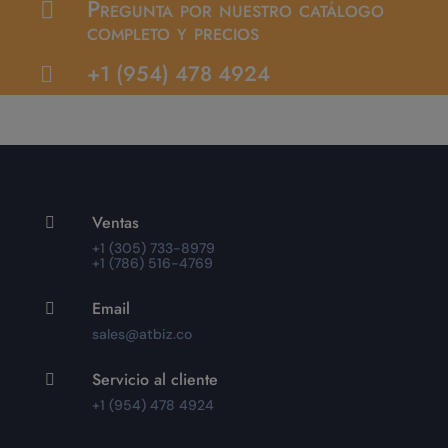
Pregunta por nuestro catálogo

completo y precios
+1 (954) 478 4924

Ventas

+1 (305) 733-8979
+1 (786) 516-4769
Email

sales@atbiz.co
Servicio al cliente

+1 (954) 478 4924