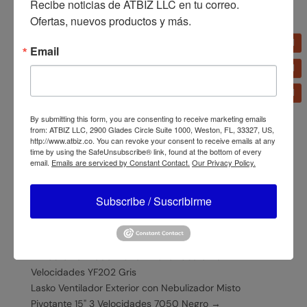
Recibe noticias de ATBIZ LLC en tu correo. 
Ofertas, nuevos productos y más.
Email
SKU:
YF200
Categorías:
Línea blanca
,
Ventiladores
Información adicional
By submitting this form, you are consenting to receive marketing emails
from: ATBIZ LLC, 2900 Glades Circle Suite 1000, Weston, FL, 33327, US,
http://www.atbiz.co. You can revoke your consent to receive emails at any
Información adicional
time by using the SafeUnsubscribe® link, found at the bottom of every
email.
Emails are serviced by Constant Contact.
Our Privacy Policy.
Marca
Lasko
Subscribe / Suscribirme
←
Lasko Ventilador Torre Exterior Oscilante 42" 4
Velocidades YF202 Gris
Lasko Ventilador Exterior con Nebulizador Misto
Pivotante 15" 3 Velocidades 7050 Negro
→