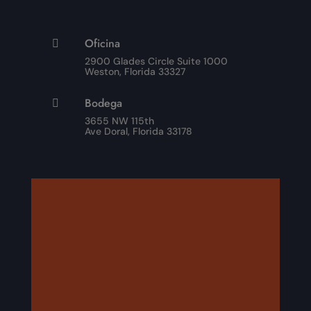
Oficina

2900 Glades Circle Suite 1000
Weston, Florida 33327
Bodega

3655 NW 115th
Ave Doral, Florida 33178