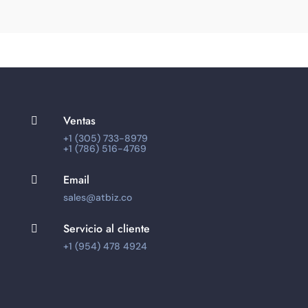
Ventas

+1 (305) 733-8979
+1 (786) 516-4769
Email

sales@atbiz.co
Servicio al cliente

+1 (954) 478 4924