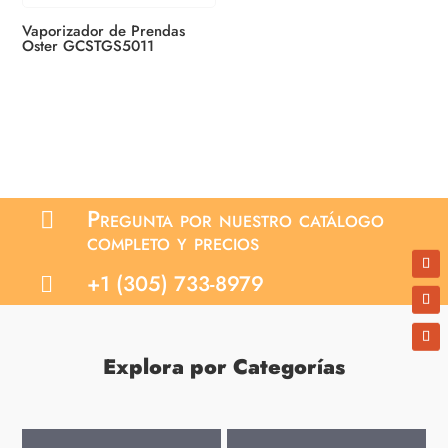
Vaporizador de Prendas
Oster GCSTGS5011
Pregunta por nuestro catálogo

completo y precios
+1 (305) 733-8979

Explora por Categorías