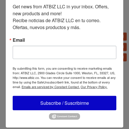
Get news from ATBIZ LLC in your inbox. Offers, 
new products and more!

Olla de Presión Oster
Recibe noticias de ATBIZ LLC en tu correo. 
(4,2 L – 7 L – 9 L) CKSTPC
Ofertas, nuevos productos y más.
Arrocera Multiusos
Oster 15 Tazas
CKSTRC4733
Email
By submitting this form, you are consenting to receive marketing emails
from: ATBIZ LLC, 2900 Glades Circle Suite 1000, Weston, FL, 33327, US,
http://www.atbiz.co. You can revoke your consent to receive emails at any
time by using the SafeUnsubscribe® link, found at the bottom of every
email.
Emails are serviced by Constant Contact.
Our Privacy Policy.
Licuadora Oster
Multi-Olla XL Oster 14
ActiveSense con Blend N
Funciones 7,5 L (8 QT)
Subscribe / Suscribirme
Go BLSTTDGNBG
CKSTPCEC8801