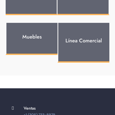
Muebles
Línea Comercial
Ventas

+1 (305) 733-8979