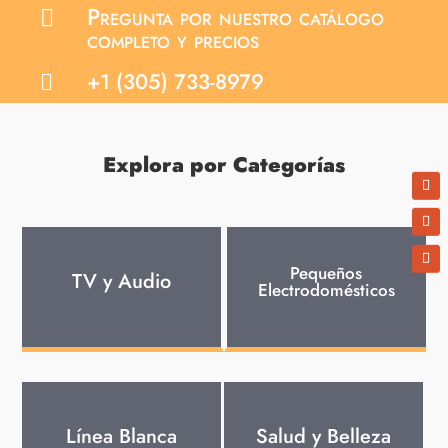
Pregunta por nuestro catálogo

completo y precios
+1 (305) 733-8979

Explora por Categorías
Pequeños
TV y Audio
Electrodomésticos
Línea Blanca
Salud y Belleza