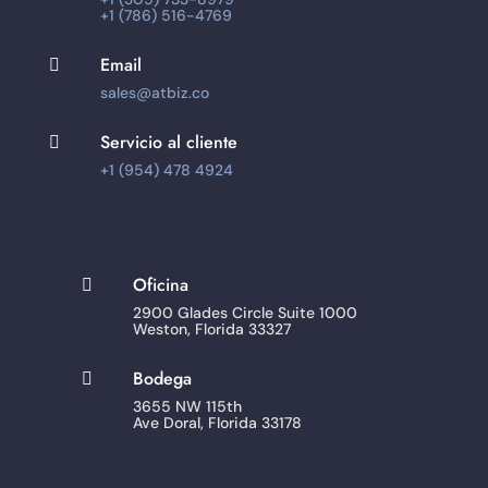
+1 (786) 516-4769
Email

sales@atbiz.co
Servicio al cliente

+1 (954) 478 4924
Oficina

2900 Glades Circle Suite 1000
Weston, Florida 33327
Bodega

3655 NW 115th
Ave Doral, Florida 33178