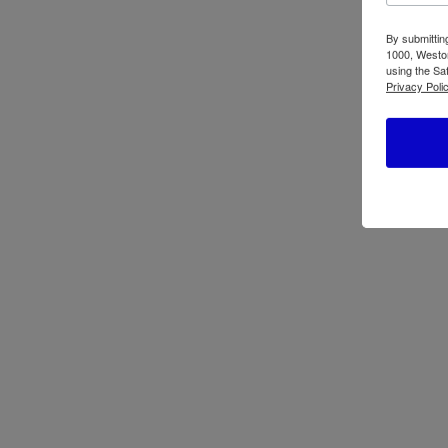
By submittin
1000, Weston
using the Sa
Privacy Polic
←
ATBIZ Estante de Exhibición Angosto de 3 N
Productos relacionados
ATBIZ Silla de Malla
ATB
Harvin
El