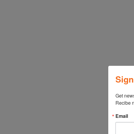
Sign
Get news
Recibe n
Email