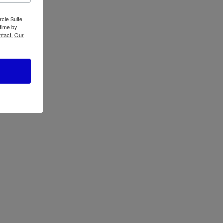
rcle Suite
 time by
ntact.
Our
ATBIZ Juego de Comedor Clifton
→
lar
ATBIZ Escritorio
Tipo Escalera