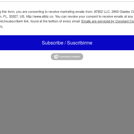
g this form, you are consenting to receive marketing emails from: ATBIZ LLC, 2900 Glades Ci
, FL, 33327, US, http://www.atbiz.co. You can revoke your consent to receive emails at any
feUnsubscribe® link, found at the bottom of every email.
Emails are serviced by Constant Co
y.
iveles
Subscribe / Suscribirme
IZ Silla Lateral
Atbiz Sofá Modu
iza Wave
Tapley