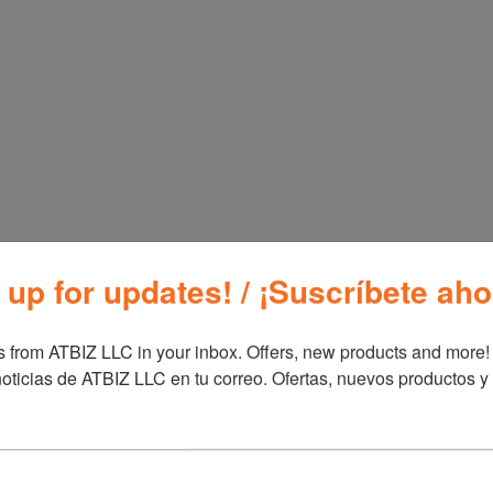
veteada
y
marco de acero
, cr
Puede utilizarse como estanter
como estante decorativo para 
colocar hornos microondas y p
15
mm
.
Medidas Generales:
29.1
×
23.5
Colores:
Negro [3058]
Embalaje:
1 Pieza/Cartón [
148
SKU:
Narrow 5 Tier Display She
 up for updates! / ¡Suscríbete aho
 from ATBIZ LLC in your inbox. Offers, new products and more!

Información adicional
oticias de ATBIZ LLC en tu correo. Ofertas, nuevos productos y
Información ad
Marca
Furn