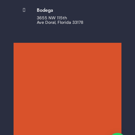
Bodega

3655 NW 115th
Ave Doral, Florida 33178