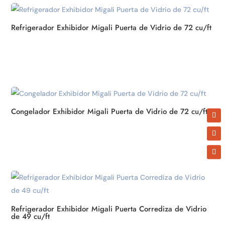
Sign up for updates! /
Refrigerador Exhibidor Migali Puerta de Vidrio de 72 cu/ft
¡Suscríbete ahora!
Get news from ATBIZ LLC in your inbox. Offers, 
new products and more!

Recibe noticias de ATBIZ LLC en tu correo. 
Ofertas, nuevos productos y más.
Congelador Exhibidor Migali Puerta de Vidrio de 72 cu/ft
Email
By submitting this form, you are consenting to receive marketing emails
from: ATBIZ LLC, 2900 Glades Circle Suite 1000, Weston, FL, 33327, US,
http://www.atbiz.co. You can revoke your consent to receive emails at any
time by using the SafeUnsubscribe® link, found at the bottom of every
email.
Emails are serviced by Constant Contact.
Our Privacy Policy.
Refrigerador Exhibidor Migali Puerta Corrediza de Vidrio
de 49 cu/ft