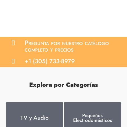
Pregunta por nuestro catálogo

completo y precios
+1 (305) 733-8979

Explora por Categorías
Pequeños
TV y Audio
Electrodomésticos