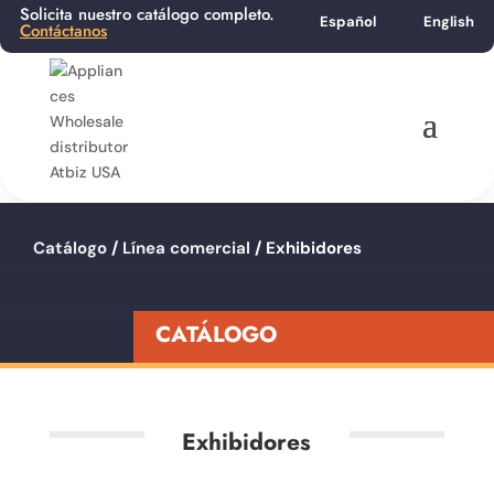
Solicita nuestro catálogo completo.
Español
English
Contáctanos
Catálogo
/
Línea comercial
/ Exhibidores
CATÁLOGO
Exhibidores