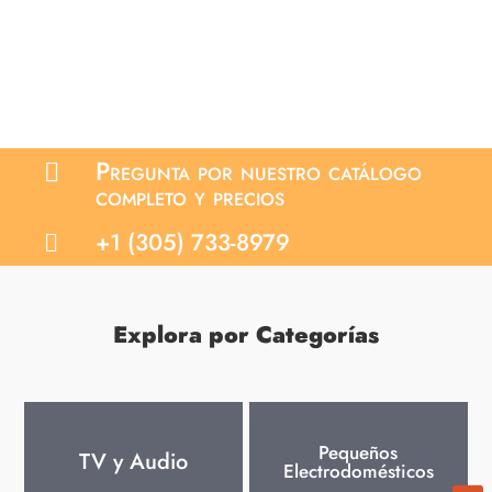
Pregunta por nuestro catálogo

completo y precios
+1 (305) 733-8979

Explora por Categorías
Pequeños
TV y Audio
Electrodomésticos