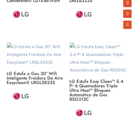
Convection® LUTE4619SN
LREL6323S
Email
By submitting this form, you are consenting to receive marketing emails
from: ATBIZ LLC, 2900 Glades Circle Suite 1000, Weston, FL, 33327, US,
http://www.atbiz.co. You can revoke your consent to receive emails at any
time by using the SafeUnsubscribe® link, found at the bottom of every
email.
Emails are serviced by Constant Contact.
Our Privacy Policy.
Subscribe / Suscribirme
LG Estufa a Gas 30″ Wifi
Inteligente Freidora De Aire
LG Estufa Easy Clean™ 5.4
Easyclean® LRGL5823S
Pᶟ 6 Quemadores Triple
Ultra Heat™ Bloqueo
Automático de Gas
RSG313C