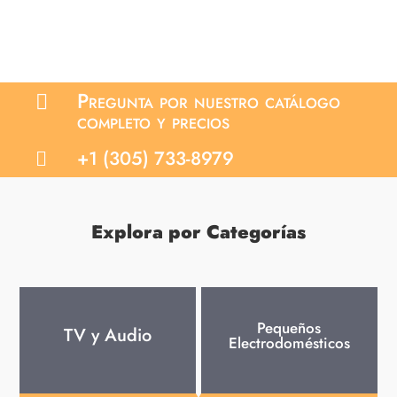
Pregunta por nuestro catálogo

completo y precios
+1 (305) 733-8979

Explora por Categorías
Pequeños
TV y Audio
Electrodomésticos