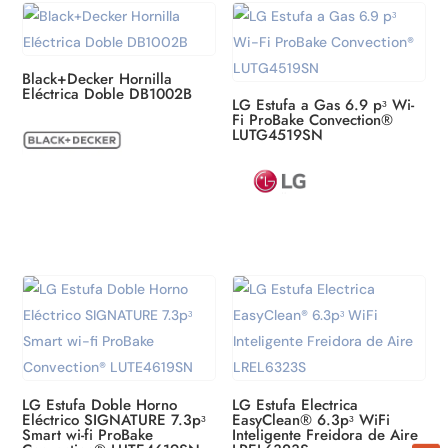
Black+Decker Hornilla
Eléctrica Doble DB1002B
LG Estufa a Gas 6.9 pᶟ Wi-
Fi ProBake Convection®
LUTG4519SN
Sign up for updates! /
¡Suscríbete ahora!
Get news from ATBIZ LLC in your inbox. Offers, 
new products and more!

Recibe noticias de ATBIZ LLC en tu correo. 
LG Estufa Doble Horno
LG Estufa Electrica
Eléctrico SIGNATURE 7.3pᶟ
EasyClean® 6.3pᶟ WiFi
Ofertas, nuevos productos y más.
Smart wi-fi ProBake
Inteligente Freidora de Aire