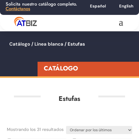
Solicita nuestro catálogo completo.
Español
English
Contáctanos
Catálogo
/
Línea blanca
/ Estufas
CATÁLOGO
Estufas
Ordenado
Mostrando los 31 resultados
por