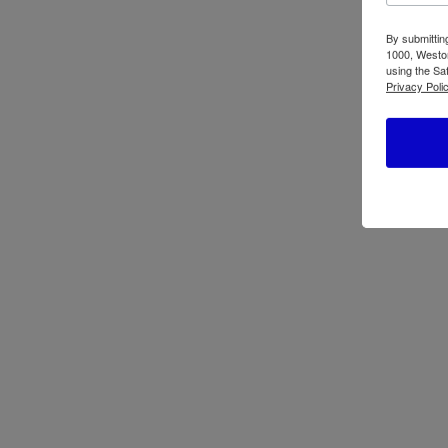
By submittin
1000, Weston
using the Sa
Privacy Polic
←
Black+Decker Hornilla Eléctrica Doble DB10
Productos relacionados