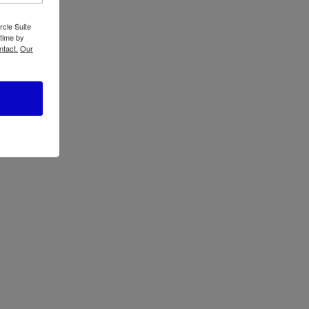
rcle Suite
 time by
ntact.
Our
 1 para Pisos y Alfombras HFEJ415JWMF22-B3
→