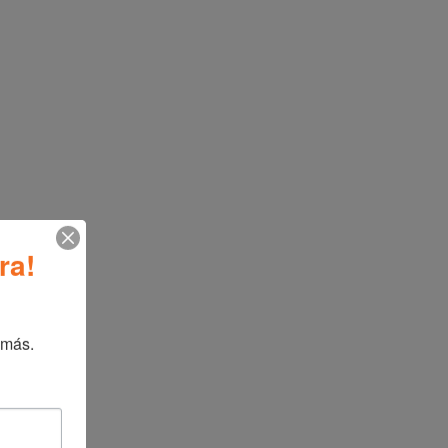
 de familias grandes y fiestas con una hornilla
ño fácil de usar es compacto para una
ntrol de Temperatura variable para que pueda
s alimentos justo a la Temperatura adecuada.
dual distribuye el calor uniformemente,
ra de Funcionamiento brinda tranquilidad y
fas
,
Línea blanca
ra!
icional
 más.
k & Decker