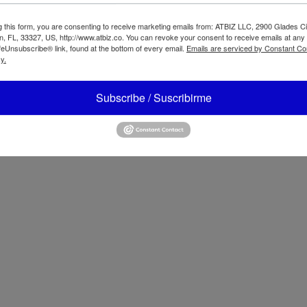
g this form, you are consenting to receive marketing emails from: ATBIZ LLC, 2900 Glades Ci
, FL, 33327, US, http://www.atbiz.co. You can revoke your consent to receive emails at any
feUnsubscribe® link, found at the bottom of every email.
Emails are serviced by Constant Co
y.
Subscribe / Suscribirme
02B
Black+Decker Aspiradora Inalámbrica 2 en