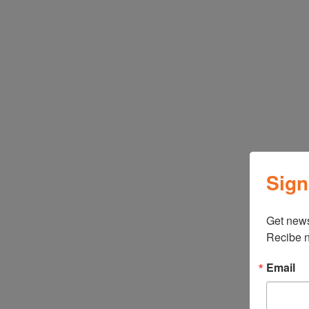
Sign
Get news
Recibe n
Email