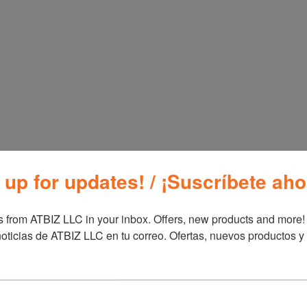
Haga fácil el servir para cenas
individual estilo bufé. El dise
transportación liviana con co
cocinar y mantener caliente lo
La bobina de la hornilla indivi
mientras que una luz indicado
facilidad durante el uso.
SKU:
SB1001B
Categorías:
Estu
 up for updates! / ¡Suscríbete aho
Información adicional
 from ATBIZ LLC in your inbox. Offers, new products and more!

Información ad
oticias de ATBIZ LLC en tu correo. Ofertas, nuevos productos y
Marca
Blac