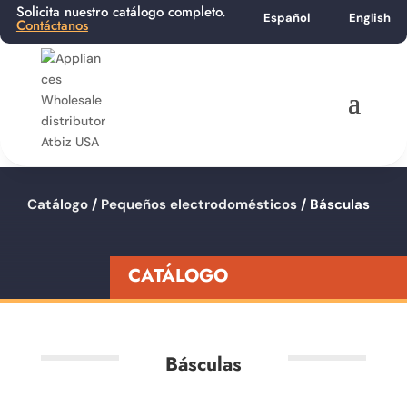
Solicita nuestro catálogo completo.
Español
English
Contáctanos
Catálogo
/
Pequeños electrodomésticos
/ Básculas
CATÁLOGO
Básculas