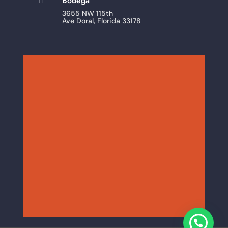
Bodega

3655 NW 115th
Ave Doral, Florida 33178