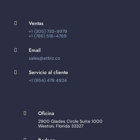
Ventas

+1 (305) 733-8979
+1 (786) 516-4769
Email

sales@atbiz.co
Servicio al cliente

+1 (954) 478 4924
Oficina

2900 Glades Circle Suite 1000
Weston, Florida 33327