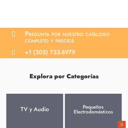
Pregunta por nuestro catálogo

completo y precios
+1 (305) 733-8979

Explora por Categorías
Pequeños
TV y Audio
Electrodomésticos