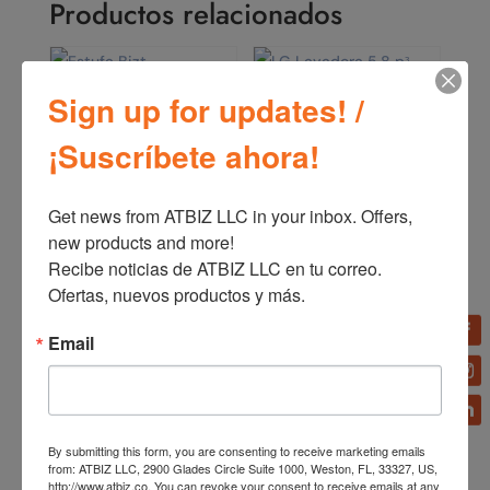
Productos relacionados
Sign up for updates! /
¡Suscríbete ahora!
Estufa Bizt GST2141SCO
21′ con Horno Plateada
LG Lavadora 5.8 pᶟ
Direct Drive Inverter
Acero Inoxidable Negro
Get news from ATBIZ LLC in your inbox. Offers, 
ThinQ WM9500HKA
new products and more!

Recibe noticias de ATBIZ LLC en tu correo. 
Ofertas, nuevos productos y más.
Email
Refrigerador Bizt 12.2
By submitting this form, you are consenting to receive marketing emails
CU.FT. RN121WH
Refrigerador Bizt 15
from: ATBIZ LLC, 2900 Glades Circle Suite 1000, Weston, FL, 33327, US,
CU.FT. Tipo Europeo AT-
http://www.atbiz.co. You can revoke your consent to receive emails at any