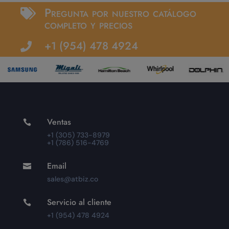
Pregunta por nuestro catálogo

completo y precios
+1 (954) 478 4924

Ventas

+1 (305) 733-8979
+1 (786) 516-4769
Email

sales@atbiz.co
Servicio al cliente

+1 (954) 478 4924