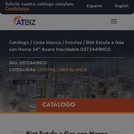
Solicita nuestro catálogo completo.
Español
English
Contáctanos
Catálogo
/
Línea blanca
/
Estufas
/ Bizt Estufa a Gas
con Horno 24″ Acero Inoxidable GST2441INCO
SKU:
GST2441INCO
CATEGORÍAS:
ESTUFAS
,
LÍNEA BLANCA
CATÁLOGO
Bizt Estufa a Gas con Horno