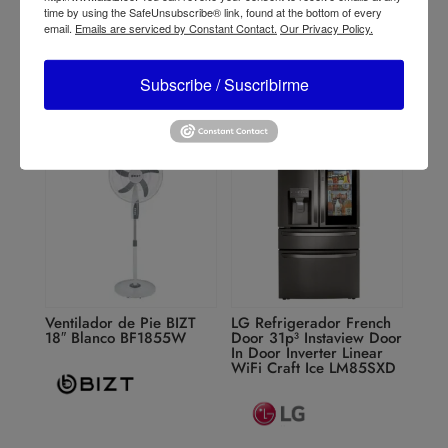
AFBM-424
time by using the SafeUnsubscribe® link, found at the bottom of every
email.
Emails are serviced by Constant Contact.
Our Privacy Policy.
Subscribe / Suscribirme
Ventilador de Pie BIZT
LG Refrigerador French
18″ Blanco BF1855W
Door 31p³ Instaview Door
In Door Inverter Linear
WiFi Craft Ice LM85SXD