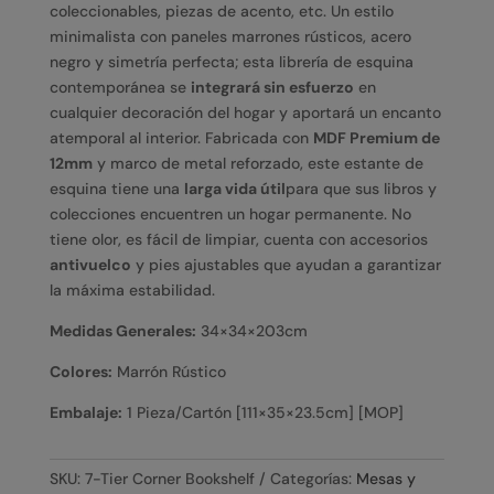
coleccionables, piezas de acento, etc. Un estilo
minimalista con paneles marrones rústicos, acero
negro y simetría perfecta; esta librería de esquina
contemporánea se
integrará sin esfuerzo
en
cualquier decoración del hogar y aportará un encanto
atemporal al interior. Fabricada con
MDF Premium de
12
mm
y marco de metal reforzado, este estante de
esquina tiene una
larga vida útil
para que sus libros y
colecciones encuentren un hogar permanente. No
tiene olor, es fácil de limpiar, cuenta con accesorios
antivuelco
y pies ajustables que ayudan a garantizar
la máxima estabilidad.
Medidas Generales:
34
×
34
×
203
cm
Colores:
Marrón Rústico
Embalaje:
1 Pieza/Cartón [
111
×
35
×
23.5
cm
] [MOP]
SKU:
7-Tier Corner Bookshelf
Categorías:
Mesas y