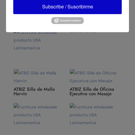
ATBIZ Silla Gamer Lisboa
Subscribe / Suscribirme
ATBIZ Escritorio de
Computadora para el
Hogar
ATBIZ Silla de Malla
ATBIZ Silla de Oficina
Harvin
Ejecutiva con Masaje