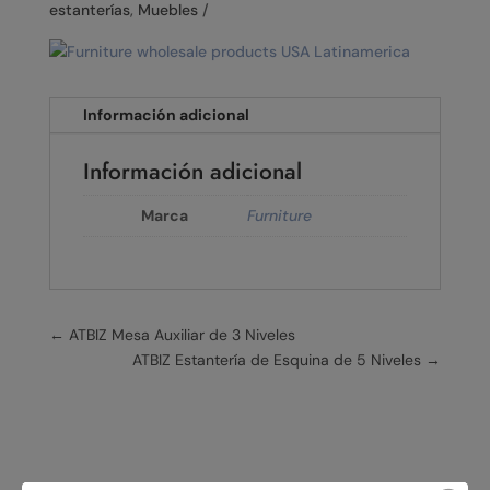
estanterías
,
Muebles
Información adicional
Información adicional
Marca
Furniture
←
ATBIZ Mesa Auxiliar de 3 Niveles
ATBIZ Estantería de Esquina de 5 Niveles
→