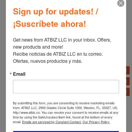
Sign up for updates! /
¡Suscríbete ahora!
Productos relacionados
Get news from ATBIZ LLC in your inbox. Offers, 
new products and more!

Recibe noticias de ATBIZ LLC en tu correo. 
Ofertas, nuevos productos y más.
ATBIZ Silla de Oficina
ATBIZ Silla de Oficina
Ejecutiva Diana
Ergonómica
Email
By submitting this form, you are consenting to receive marketing emails
from: ATBIZ LLC, 2900 Glades Circle Suite 1000, Weston, FL, 33327, US,
http://www.atbiz.co. You can revoke your consent to receive emails at any
time by using the SafeUnsubscribe® link, found at the bottom of every
email.
Emails are serviced by Constant Contact.
Our Privacy Policy.