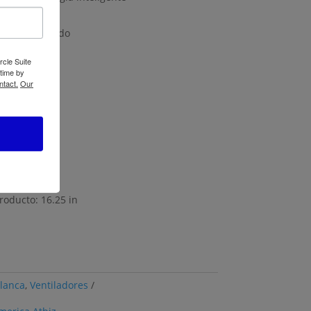
ente
No especificado
rcle Suite
 time by
ntact.
Our
roducto: 16.25 in
blanca
,
Ventiladores