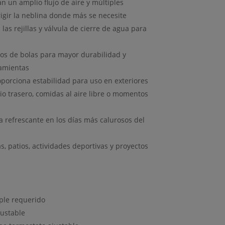
n un amplio flujo de aire y múltiples
rigir la neblina donde más se necesite
as rejillas y válvula de cierre de agua para
os de bolas para mayor durabilidad y
ramientas
oporciona estabilidad para uso en exteriores
tio trasero, comidas al aire libre o momentos
sa refrescante en los días más calurosos del
as, patios, actividades deportivas y proyectos
ple requerido
justable