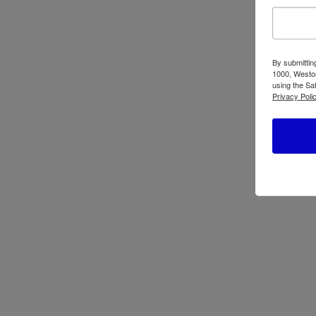
By submittin
1000, Weston
using the Sa
Privacy Polic