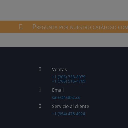
Pregunta por nuestro catálogo comp

Ventas

+1 (305) 733-8979
+1 (786) 516-4769
Email

sales@atbiz.co
Servicio al cliente

+1 (954) 478 4924