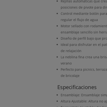
Rejillas automáticas que crea
posiciones de pivote para di
Control mediante botón para l
regular el flujo de agua
Motor sellado con rodamient
ensamblaje sencillo sin her
Diseño de perfil bajo que pr
Ideal para disfrutar en el pa
de relajación
La neblina fina crea una bri
verano
Perfecto para picnics, terraz
de bricolaje
Especificaciones
Ensamblaje: Ensamblaje sim
Altura Ajustable: Altura no a