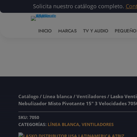
Solicita nuestro catálogo completo.
Con
INICIO
MARCAS
TV Y AUDIO
PEQUEÑO
Catálogo
/
Línea blanca
/
Ventiladores
/ Lasko Venti
Nebulizador Misto Pivotante 15″ 3 Velocidades 705
SKU:
7050
CATEGORÍAS:
LÍNEA BLANCA
,
VENTILADORES