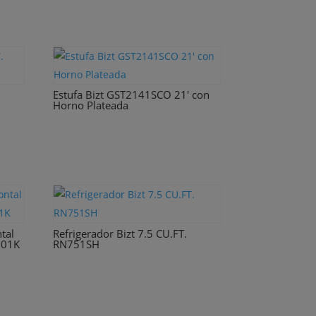
Estufa Bizt GST2141SCO 21′ con
Horno Plateada
tal
Refrigerador Bizt 7.5 CU.FT.
501K
RN751SH