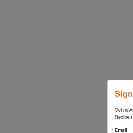
Sign
Get news
Recibe n
Email