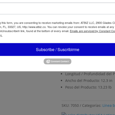
Tipo de Montaje: Independi
Área Máxima de Cobertura: 
Rendimiento
g this form, you are consenting to receive marketing emails from: ATBIZ LLC, 2900 Glades Ci
, FL, 33327, US, http://www.atbiz.co. You can revoke your consent to receive emails at any
feUnsubscribe® link, found at the bottom of every email.
Emails are serviced by Constant Co
Corriente: 0.8 A
y.
Potencia: 72 W a 90 W
Voltaje: 120 V
Subscribe / Suscribirme
Medidas
Altura del Producto: 14.85 in
Longitud / Profundidad del P
Ancho del Producto: 12.3 in
Peso del Producto: 13.23 lb
SKU:
7050
Categorías:
Línea 