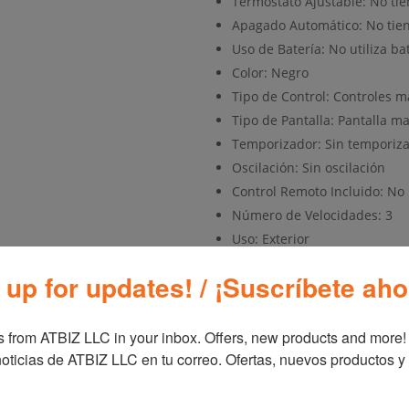
Termostato Ajustable: No tie
Apagado Automático: No tie
Uso de Batería: No utiliza ba
Color: Negro
Tipo de Control: Controles 
Tipo de Pantalla: Pantalla m
Temporizador: Sin temporiz
Oscilación: Sin oscilación
Control Remoto Incluido: No 
Número de Velocidades: 3
Uso: Exterior
Duración de la Garantía: 1 a
 up for updates! / ¡Suscríbete aho
Accesorios Incluidos: Ventil
accesorios de nebulización, 4
Nivel de Ruido dB Alto: 57.6
 from ATBIZ LLC in your inbox. Offers, new products and more!

Nivel de Ruido dB Bajo: 51.7
oticias de ATBIZ LLC en tu correo. Ofertas, nuevos productos y
Modo Nocturno: Sin modo n
Tecnología Inteligente: No in