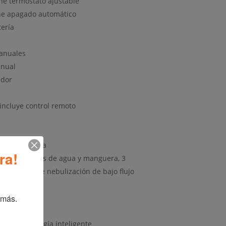
ne termostato ajustable
ne apagado automático
tería
manuales
anual
ador
incluye control remoto
ño de garantía
ra!
ador, 2 válvulas de agua y manguera, 3
 boquillas de nebulización de bajo flujo
 dBa
 dBa
 más.
octurno
cluye tecnología inteligente