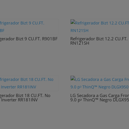
igerador Bizt 9 CU.FT. R901BF
Refrigerador Bizt 12.2 CU.FT.
RN121SH
igerador Bizt 18 CU.FT. No
LG Secadora a Gas Carga Fron
t Inverter RR181INV
9.0 pᶟ ThinQ™ Negro DLGX9