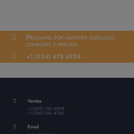
Pregunta por nuestro catálogo

completo y precios
+1 (954) 478 4924

Ventas

+1 (305) 733-8979
+1 (786) 516-4769
Email
