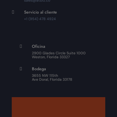
sales@atbiz.co
Servicio al cliente

+1 (954) 478 4924
Oficina

2900 Glades Circle Suite 1000
Weston, Florida 33327
Bodega

3655 NW 115th
Ave Doral, Florida 33178