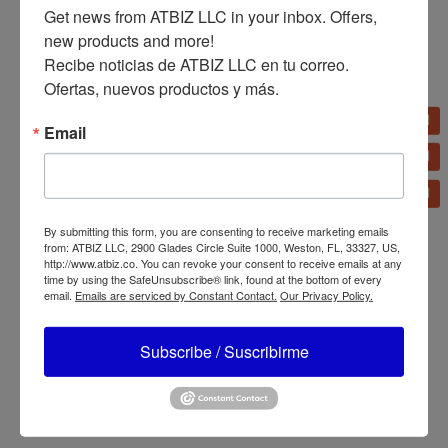
Get news from ATBIZ LLC in your inbox. Offers, 
new products and more!

Recibe noticias de ATBIZ LLC en tu correo. 
Ofertas, nuevos productos y más.
Remington Cepillo de
Remington Rizador
Aire Ovalado Wet2Style
Remington Wet2Style
AS15A
AS14A
Email
By submitting this form, you are consenting to receive marketing emails
from: ATBIZ LLC, 2900 Glades Circle Suite 1000, Weston, FL, 33327, US,
http://www.atbiz.co. You can revoke your consent to receive emails at any
time by using the SafeUnsubscribe® link, found at the bottom of every
email.
Emails are serviced by Constant Contact.
Our Privacy Policy.
Remington Afeitadora
Rotativa Dual Flex R95
Remington Afeitadora
Eléctrica Smooth & Silky
Subscribe / Suscribirme
WSF5050