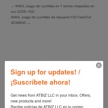
←
WAHL Juego de cuchillas en T ancha chapadas en
oro 02215-700
WAHL Juego de cuchillas de repuesto F32 FadeOut
3026840
→
Sign up for updates! /
Productos relacionados
¡Suscríbete ahora!
Get news from ATBIZ LLC in your inbox. Offers, 
new products and more!

Remington Plancha
Remington Rizador
Alisadora Morado S5520
Prothermaluxe CI91W1
Recibe noticias de ATBIZ LLC en tu correo. 