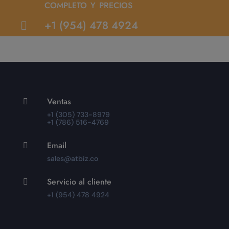
completo y precios
+1 (954) 478 4924

Ventas

+1 (305) 733-8979
+1 (786) 516-4769
Email

sales@atbiz.co
Servicio al cliente

+1 (954) 478 4924