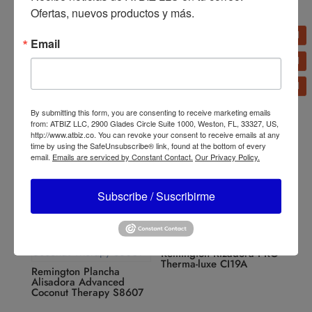
Ofertas, nuevos productos y más.
Email
By submitting this form, you are consenting to receive marketing emails
Remington Rizador 2 en
Remington Secador de
from: ATBIZ LLC, 2900 Glades Circle Suite 1000, Weston, FL, 33327, US,
1 CI63N1
Viaje D5000
http://www.atbiz.co. You can revoke your consent to receive emails at any
time by using the SafeUnsubscribe® link, found at the bottom of every
email.
Emails are serviced by Constant Contact.
Our Privacy Policy.
Subscribe / Suscribirme
Remington Rizadora PRO
Therma-luxe CI19A
Remington Plancha
Alisadora Advanced
Coconut Therapy S8607