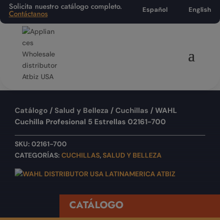
Solicita nuestro catálogo completo.
Español
English
Contáctanos
Catálogo
/
Salud y Belleza
/
Cuchillas
/ WAHL
Cuchilla Profesional 5 Estrellas 02161-700
SKU:
02161-700
CATEGORÍAS:
CUCHILLAS
,
SALUD Y BELLEZA
CATÁLOGO