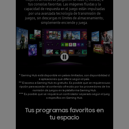
tus consolas favoritas. Las imágenes fluidas y la
capacidad de respuesta en el juego están impulsadas
por una avanzada tecnología de transmisión de
juegos, sin descargas ni límites de almacenamiento;
simplemente enciende y juega.
* Gaming Hub está disponible en países limitados, con disponibilidad d
e aplicaciones que difiere según el país.
** El acceso a Gaming Hub es gratuito. Es posible que se requiera susc
ripción para acceder al contenido ofrecido por los proveedores de tra
nsmisión de juegos en la plataforma Gaming Hub.
*** Es posible que se requiera un controlador separado según el jueg
o específico en Gaming Hub.
Tus programas favoritos en
tu espacio