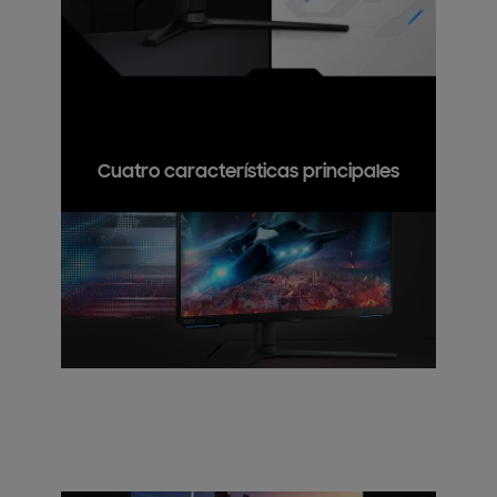
Cuatro características principales
Imágenes fascinantes
La resolución UHD, el panel IPS y HDR400 se unen
para lograr colores espectaculares con total
profundidad y detalle.