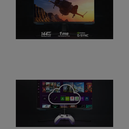
Gaming Performance de siguiente
nivel
La frecuencia de actualización de 144 Hz, el tiempo
de respuesta de 1ms (GTG) y la compatibilidad con G-
Sync te llevan directo a la cima del juego.