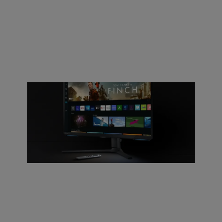
Juegos en la nube sin problemas y
a pedido
Accede instantáneamente a los mejores servicios de
transmisión y juegos de consola con Gaming Hub. La
tecnología de transmisión avanzada de Samsung
ofrece un juego sin interrupciones, descargas ni
límites de almacenamiento.
Tus programas favoritos en un solo
lugar
Tus aplicaciones de transmisión favoritas e, incluso,
el contenido en vivo gratuito están integrados con