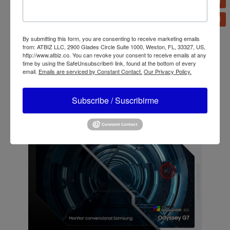
By submitting this form, you are consenting to receive marketing emails
from: ATBIZ LLC, 2900 Glades Circle Suite 1000, Weston, FL, 33327, US,
http://www.atbiz.co. You can revoke your consent to receive emails at any
time by using the SafeUnsubscribe® link, found at the bottom of every
email.
Emails are serviced by Constant Contact.
Our Privacy Policy.
Subscribe / Suscribirme