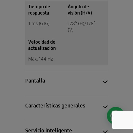
Tiempo de
Ángulo de
respuesta
visión (H/V)
1 ms (GTG)
178° (H)/178°
(V)
Velocidad de
actualización
Máx. 144 Hz
Pantalla
Características generales
Servicio inteligente