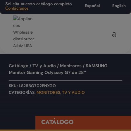
Solicita nuestro catálogo completo.
Español
English
Contáctanos
Catálogo
/
TV y Audio
/
Monitores
/ SAMSUNG
Monitor Gaming Odyssey G7 de 28″
SKU:
LS28BG702ENXGO
CATEGORÍAS:
MONITORES
,
TV Y AUDIO
CATÁLOGO