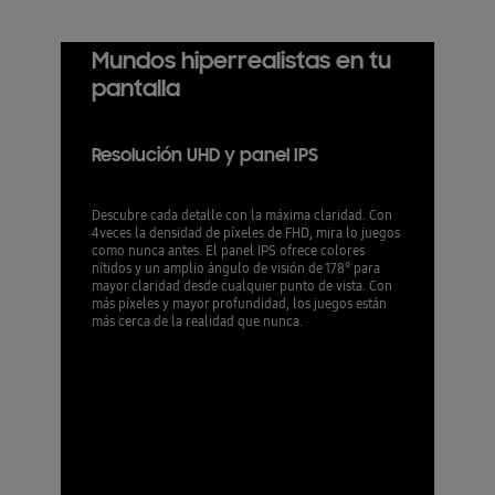
Samsung TV Plus para ofrecerte muchas opciones de
contenido en HDR 4K.
Mundos hiperrealistas en tu
pantalla
Resolución UHD y panel IPS
Descubre cada detalle con la máxima claridad. Con
4veces la densidad de píxeles de FHD, mira lo juegos
como nunca antes. El panel IPS ofrece colores
nítidos y un amplio ángulo de visión de 178° para
mayor claridad desde cualquier punto de vista. Con
más píxeles y mayor profundidad, los juegos están
más cerca de la realidad que nunca.