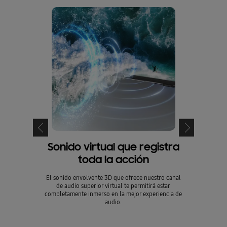
Sonido virtual que registra
Televiso
toda la acción
sincron
El sonido envolvente 3D que ofrece nuestro canal
de audio superior virtual te permitirá estar
Rodéate del so
completamente inmerso en la mejor experiencia de
sonido sincr
audio.
permite que lo
del televiso
brindar un mejo