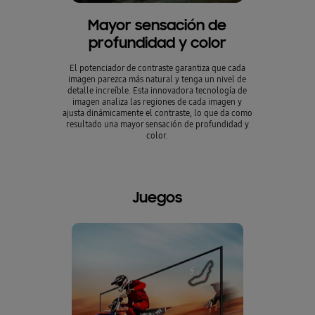
Mayor sensación de
Mira la 
profundidad y color
El potenciador de contraste garantiza que cada
La caracterí
imagen parezca más natural y tenga un nivel de
aumenta los ni
detalle increíble. Esta innovadora tecnología de
puedas disfrut
imagen analiza las regiones de cada imagen y
y detalles vi
ajusta dinámicamente el contraste, lo que da como
resultado una mayor sensación de profundidad y
color.
Juegos