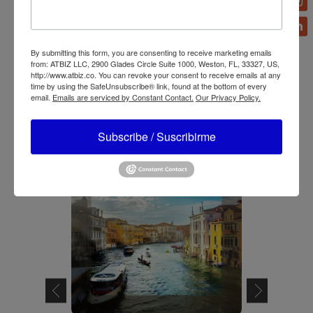
By submitting this form, you are consenting to receive marketing emails
from: ATBIZ LLC, 2900 Glades Circle Suite 1000, Weston, FL, 33327, US,
http://www.atbiz.co. You can revoke your consent to receive emails at any
time by using the SafeUnsubscribe® link, found at the bottom of every
email.
Emails are serviced by Constant Contact.
Our Privacy Policy.
Imagen
Subscribe / Suscribirme