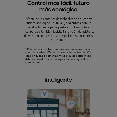
Control más fácil, futuro
Altura 
más ecológico
Olvídate de las baterías desechables con el control
Ajusta la altur
remoto ecológico SolarCell, que cuenta con un
como quieras, s
panel solar en la parte posterior. El micrófono
es el so
incorporado también facilita la función de asistente
perfect
de voz, por lo que es realmente innovador en más
de un sentido.
* Para cargar el control remoto con energía solar, pon el
control remoto del TV con el panel solar hacia arriba. Col
ócalo en tu sala de estar mientras las luces están encen
didas o cerca de una ventana para que se cargue de luz
solar natural.
Inteligente