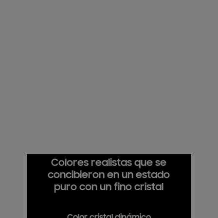
Perfil ultradelgado que se integra en
cualquier habitación
Procesador Crystal 4K
Siente cada tono de color con el potente 4K
Smart Hub
Todo el contenido agrupado en un solo
lugar para tu máxima comodidad
Colores realistas que se
concibieron en un estado
puro con un fino cristal
Color cristal dinámico