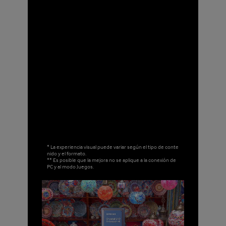
* La experiencia visual puede variar según el tipo de conte
nido y el formato.
** Es posible que la mejora no se aplique a la conexión de
PC y al modo Juegos.