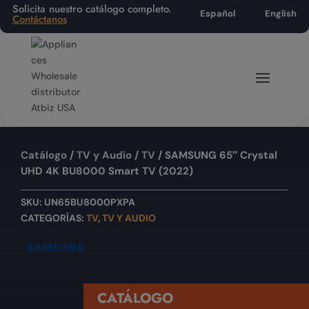
Solicita nuestro catálogo completo.
Español
English
Contáctanos
Catálogo
/
TV y Audio
/
TV
/ SAMSUNG 65″ Crystal
UHD 4K BU8000 Smart TV (2022)
SKU:
UN65BU8000PXPA
CATEGORÍAS:
TV
,
TV Y AUDIO
CATÁLOGO