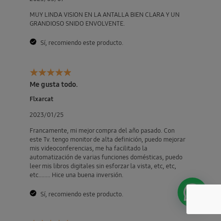
MUY LINDA VISION EN LA ANTALLA BIEN CLARA Y UN
GRANDIOSO SNIDO ENVOLVENTE.
Sí, recomiendo este producto.
Me gusta todo.
Flxarcat
2023/01/25
Francamente, mi mejor compra del año pasado. Con
este Tv. tengo monitor de alta definición, puedo mejorar
mis videoconferencias, me ha facilitado la
automatización de varias funciones domésticas, puedo
leer mis libros digitales sin esforzar la vista, etc, etc,
etc........ Hice una buena inversión.
Sí, recomiendo este producto.