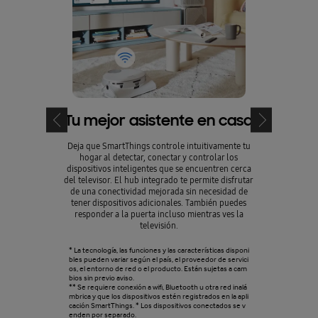
Tu mejor asistente en casa
Elige 
que
Deja que SmartThings controle intuitivamente tu
hogar al detectar, conectar y controlar los
Elige tu asist
dispositivos inteligentes que se encuentren cerca
Alexa. Los asi
del televisor. El hub integrado te permite disfrutar
una experienc
de una conectividad mejorada sin necesidad de
control 
tener dispositivos adicionales. También puedes
responder a la puerta incluso mientras ves la
televisión.
* La tecnología, las funciones y las características disponi
bles pueden variar según el país, el proveedor de servici
os, el entorno de red o el producto. Están sujetas a cam
bios sin previo aviso.
** Se requiere conexión a wifi, Bluetooth u otra red inalá
mbrica y que los dispositivos estén registrados en la apli
cación SmartThings. * Los dispositivos conectados se v
enden por separado.