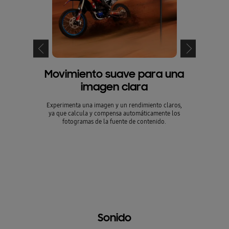
Movimiento suave para una
Reaccio
imagen clara
Experimenta una imagen y un rendimiento claros,
Experimenta
ya que calcula y compensa automáticamente los
impresion
fotogramas de la fuente de contenido.
tembloroso. E
(Auto Low L
pantalla par
demora d
* La baja demora
ondiciones de p
egún la configur
n.
Sonido