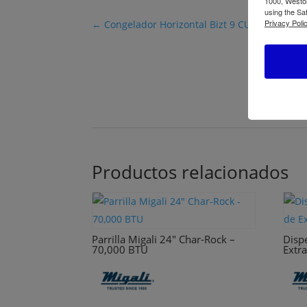
1000, Weston
using the Sa
Privacy Polic
←
Congelador Horizontal Bizt 9 CU.FT. BFH9
Productos relacionados
Parrilla Migali 24″ Char-Rock –
Disp
70,000 BTU
Extra