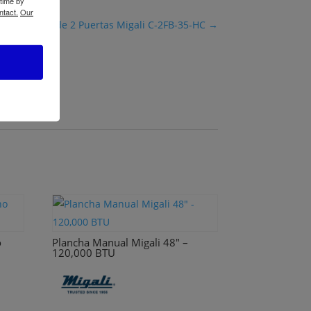
 time by
ntact.
Our
Congelador de 2 Puertas Migali C-2FB-35-HC
→
o
Plancha Manual Migali 48″ –
120,000 BTU