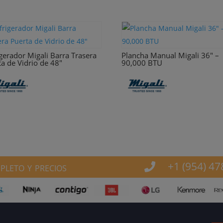
igerador Migali Barra Trasera
Plancha Manual Migali 36″ –
ta de Vidrio de 48″
90,000 BTU
leto y precios
+1 (954) 47
