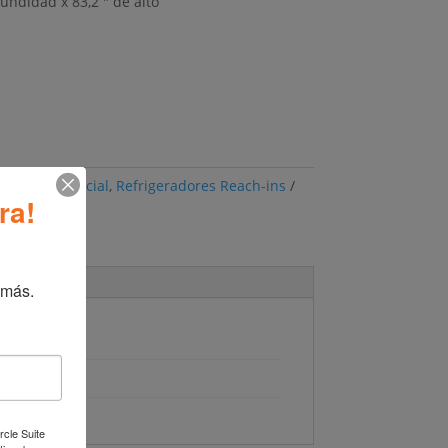
fundidad x 83,2 ″ de alto
:
Línea comercial
,
Refrigeradores Reach-ins
ra!
 más.
icional
li
rcle Suite