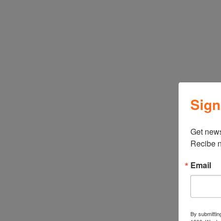
Sign
Get news
Recibe n
Email
By submittin