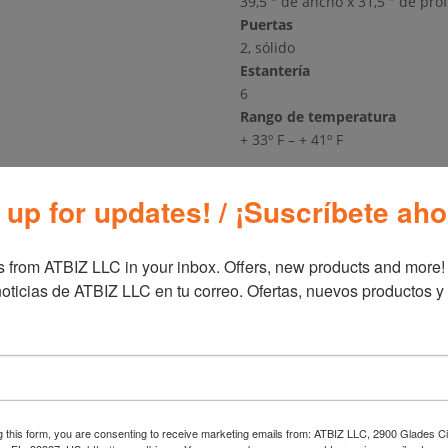
39,5 ″ de ancho x 31,5 ″ de pro
Puertas
2, sólido
Estantería
6
Rango de temperatura
+ 33º F – + 41º F
SKU:
C-2RB-35-HC
Categorías
 up for updates! / ¡Suscríbete aho
 from ATBIZ LLC in your inbox. Offers, new products and more!

Información adicional
oticias de ATBIZ LLC en tu correo. Ofertas, nuevos productos y
Información ad
Marca
Miga
g this form, you are consenting to receive marketing emails from: ATBIZ LLC, 2900 Glades Ci