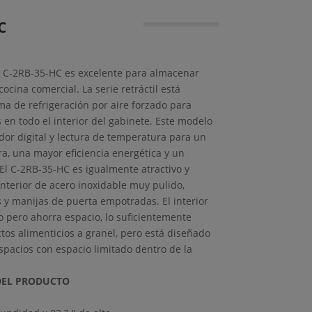
C
i® C-2RB-35-HC es excelente para almacenar
 cocina comercial.
La serie retráctil está
a de refrigeración por aire forzado para
 en todo el interior del gabinete.
Este modelo
or digital y lectura de temperatura para un
a, una mayor eficiencia energética y un
El C-2RB-35-HC es igualmente atractivo y
interior de acero inoxidable muy pulido,
y manijas de puerta empotradas. El interior
o pero ahorra espacio, lo suficientemente
os alimenticios a granel, pero está diseñado
acios con espacio limitado dentro de la
 DEL PRODUCTO