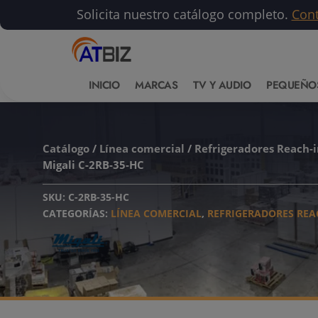
Solicita nuestro catálogo completo.
Con
INICIO
MARCAS
TV Y AUDIO
PEQUEÑO
Catálogo
/
Línea comercial
/
Refrigeradores Reach-i
Migali C-2RB-35-HC
SKU:
C-2RB-35-HC
CATEGORÍAS:
LÍNEA COMERCIAL
,
REFRIGERADORES REA