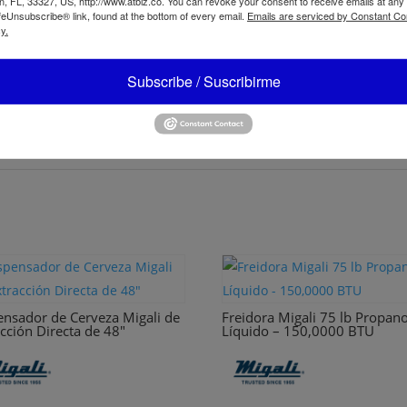
, FL, 33327, US, http://www.atbiz.co. You can revoke your consent to receive emails at any
feUnsubscribe® link, found at the bottom of every email.
Emails are serviced by Constant Co
y.
WW1D
Subscribe / Suscribirme
ensador de Cerveza Migali de
Freidora Migali 75 lb Propan
cción Directa de 48″
Líquido – 150,0000 BTU