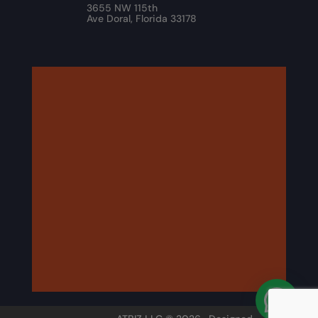
3655 NW 115th
Ave Doral, Florida 33178