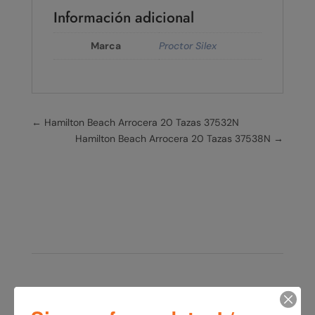
Información adicional
Marca
Proctor Silex
←
Hamilton Beach Arrocera 20 Tazas 37532N
Hamilton Beach Arrocera 20 Tazas 37538N
→
Productos relacionados