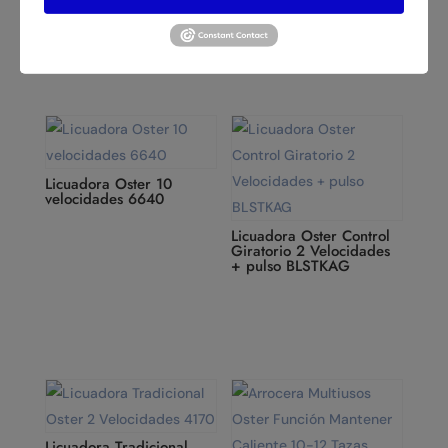
PYG1210RBG
Licuadora Oster 10
velocidades 6640
Licuadora Oster Control
Giratorio 2 Velocidades
+ pulso BLSTKAG
Licuadora Tradicional