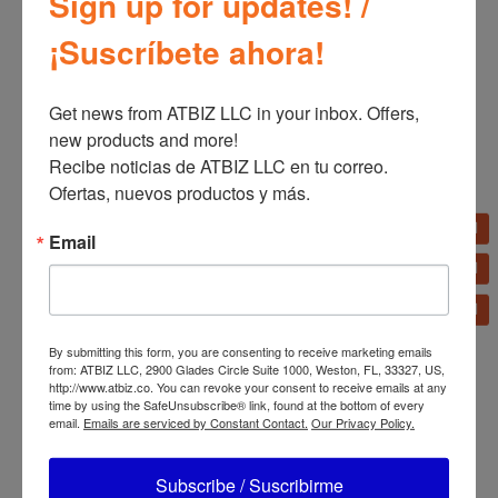
Sign up for updates! /
¡Suscríbete ahora!
Get news from ATBIZ LLC in your inbox. Offers, 
Licuadora Oster Xpert
Licuadora tradicional
Series Jarra de Tritan
Oster 10 velocidades
new products and more!

BLST3A-C2T
4112/4172
Recibe noticias de ATBIZ LLC en tu correo. 
Ofertas, nuevos productos y más.
Email
By submitting this form, you are consenting to receive marketing emails
from: ATBIZ LLC, 2900 Glades Circle Suite 1000, Weston, FL, 33327, US,
Licuadora de Serie
http://www.atbiz.co. You can revoke your consent to receive emails at any
Profesional Oster
time by using the SafeUnsubscribe® link, found at the bottom of every
BLSTBPST
email.
Emails are serviced by Constant Contact.
Our Privacy Policy.
Licuadora Oster Motor
Reversible Vaso Blend N
Go
Subscribe / Suscribirme
BLSTPYG1211NBG/BLST