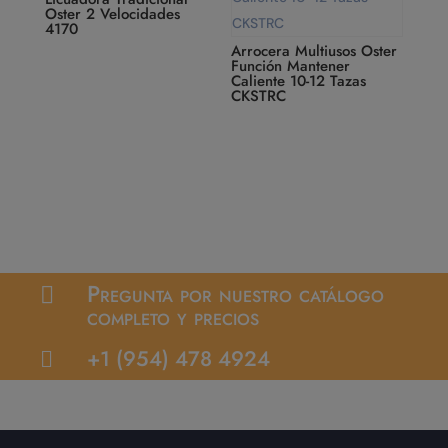
Oster 2 Velocidades
4170
Arrocera Multiusos Oster
Función Mantener
Caliente 10-12 Tazas
CKSTRC
Pregunta por nuestro catálogo

completo y precios
+1 (954) 478 4924
