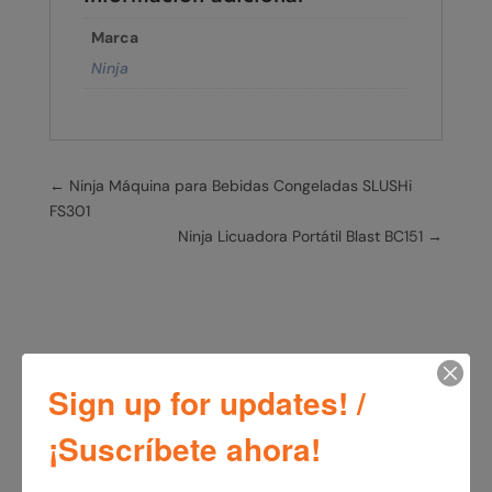
Marca
Ninja
←
Ninja Máquina para Bebidas Congeladas SLUSHi
FS301
Ninja Licuadora Portátil Blast BC151
→
Sign up for updates! /
¡Suscríbete ahora!
Productos relacionados