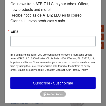
Get news from ATBIZ LLC in your inbox. Offers, 
new products and more!

Recibe noticias de ATBIZ LLC en tu correo. 
Ofertas, nuevos productos y más.
Licuadora Oster
Email
ActiveSense con Blend N
Go BLSTTDGNBG
Olla de Presión Oster
(4,2 L – 7 L – 9 L)
By submitting this form, you are consenting to receive marketing emails
CKSTPC
from: ATBIZ LLC, 2900 Glades Circle Suite 1000, Weston, FL, 33327, US,
http://www.atbiz.co. You can revoke your consent to receive emails at any
time by using the SafeUnsubscribe® link, found at the bottom of every
email.
Emails are serviced by Constant Contact.
Our Privacy Policy.
Subscribe / Suscribirme