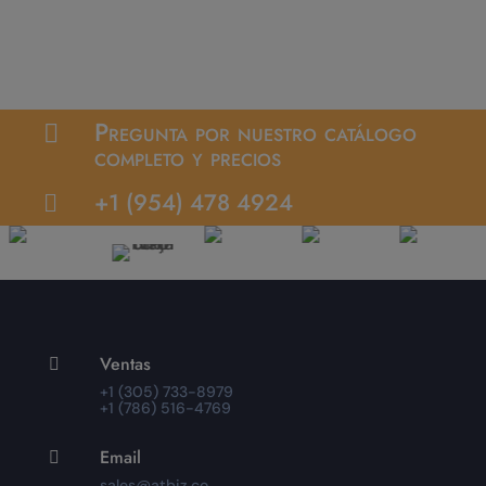
Pregunta por nuestro catálogo

completo y precios
+1 (954) 478 4924

Ventas

+1 (305) 733-8979
+1 (786) 516-4769
Email

sales@atbiz.co