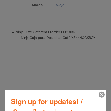
Marca
Ninja
←
Ninja Luxe Cafetera Premier ES601BK
Ninja Caja para Desechar Café XSKKNOCKBOX
→
Productos relacionados
Sign up for updates! /