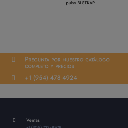
pulso BLSTKAP
Pregunta por nuestro catálogo

completo y precios
+1 (954) 478 4924

Ventas

+1 (305) 733-8979