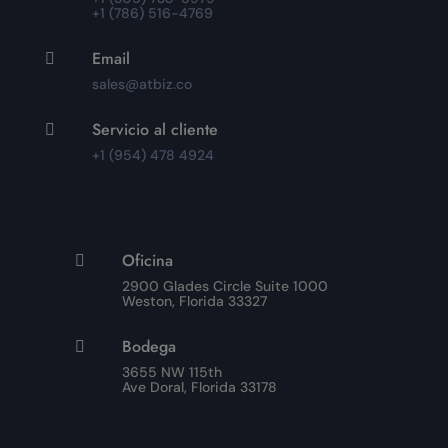
+1 (786) 516-4769
Email

sales@atbiz.co
Servicio al cliente

+1 (954) 478 4924
Oficina

2900 Glades Circle Suite 1000
Weston, Florida 33327
Bodega

3655 NW 115th
Ave Doral, Florida 33178