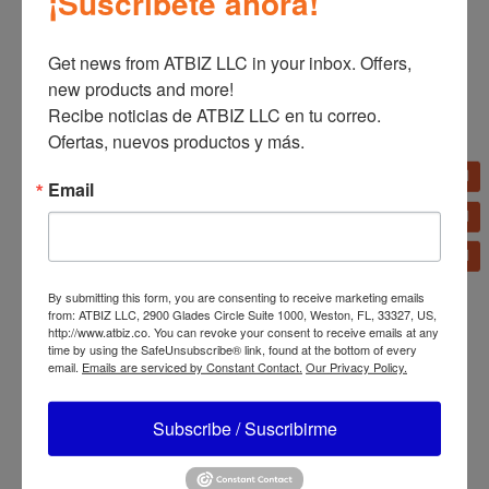
¡Suscríbete ahora!
Get news from ATBIZ LLC in your inbox. Offers, 
new products and more!

Arrocera Multiusos Oster
Acero Inoxidable 10
Recibe noticias de ATBIZ LLC en tu correo. 
Licuadora Oster Motor
Tazas CKSTRC5732SS-
Reversible Vaso Blend N
013
Ofertas, nuevos productos y más.
Go
BLSTPYG1211NBG/BLST
PYG1210RBG
Email
By submitting this form, you are consenting to receive marketing emails
from: ATBIZ LLC, 2900 Glades Circle Suite 1000, Weston, FL, 33327, US,
http://www.atbiz.co. You can revoke your consent to receive emails at any
time by using the SafeUnsubscribe® link, found at the bottom of every
email.
Emails are serviced by Constant Contact.
Our Privacy Policy.
Licuadora Oster
Licuadora Oster Xpert
ActiveSense
Series Jarra de Tritan
Subscribe / Suscribirme
BLSTTDTN00
BLST3A-C2T