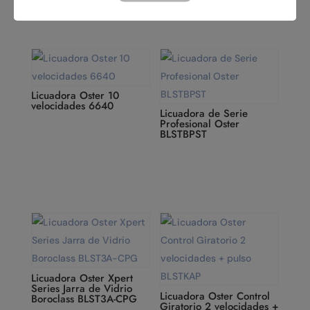
Licuadora Oster 10
velocidades 6640
Licuadora de Serie
Profesional Oster
BLSTBPST
Licuadora Oster Xpert
Series Jarra de Vidrio
Licuadora Oster Control
Boroclass BLST3A-CPG
Giratorio 2 velocidades +