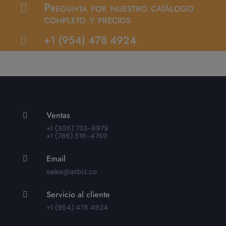
Pregunta por nuestro catálogo

completo y precios
+1 (954) 478 4924

Ventas

+1 (305) 733-8979
+1 (786) 516-4769
Email

sales@atbiz.co
Servicio al cliente

+1 (954) 478 4924