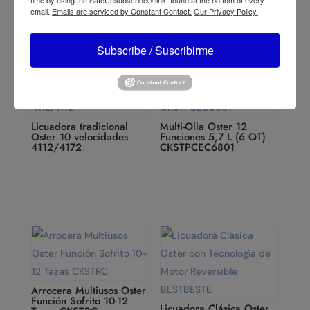
email.
Emails are serviced by Constant Contact.
Our Privacy Policy.
Subscribe / Suscribirme
Licuadora tradicional
Multi-Olla Oster 12
Oster 10 velocidades
Funciones 5,7 L (6 QT)
4112/4172
CKSTPCEC6801
Arrocera Multiusos Oster
Función Sofrito 10-12
Licuadora Clásica Oster