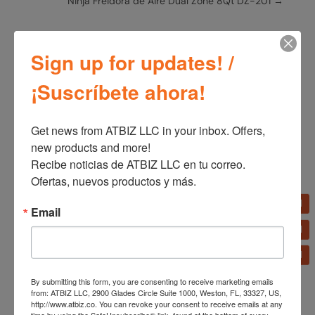
Ninja Freidora de Aire Dual Zone 8Qt DZ-201
→
Sign up for updates! /
¡Suscríbete ahora!
Get news from ATBIZ LLC in your inbox. Offers, 
new products and more!

Productos relacionados
Recibe noticias de ATBIZ LLC en tu correo. 
Ofertas, nuevos productos y más.
Email
Licuadora Oster Motor
Reversible
Arrocera Multiusos Oster
BLSTPYG1209B
Acero Inoxidable 10
By submitting this form, you are consenting to receive marketing emails
Tazas CKSTRC5732SS-
from: ATBIZ LLC, 2900 Glades Circle Suite 1000, Weston, FL, 33327, US,
013
http://www.atbiz.co. You can revoke your consent to receive emails at any
time by using the SafeUnsubscribe® link, found at the bottom of every