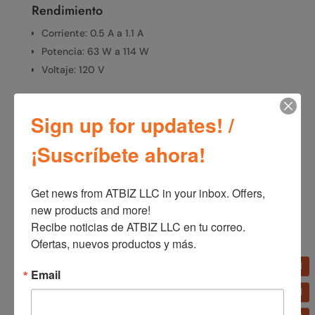
Rendimiento
Corriente: 0.5 A a 1.1 A
Potencia: 63 W a 114 W
Voltaje: 120 V
Medidas
Sign up for updates! /
Altura del Producto: 54.5 in
Longitud / Profundidad del Producto: 20.5 in
¡Suscríbete ahora!
Ancho del Producto: 20.5 in
Peso del Producto: 12.25 lb
Get news from ATBIZ LLC in your inbox. Offers, 
new products and more!

Recibe noticias de ATBIZ LLC en tu correo. 
SKU:
1850
Categorías:
Línea blanca
,
Ventiladores
Ofertas, nuevos productos y más.
Email
Información adicional