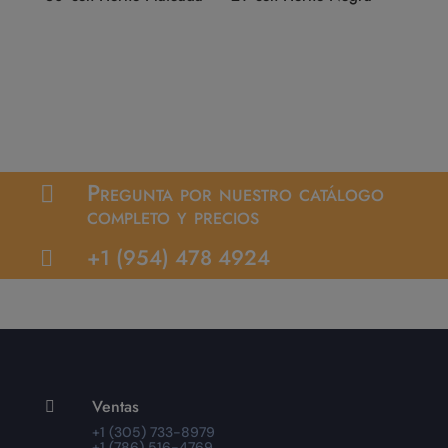
Pregunta por nuestro catálogo

completo y precios
+1 (954) 478 4924

Ventas

+1 (305) 733-8979
+1 (786) 516-4769