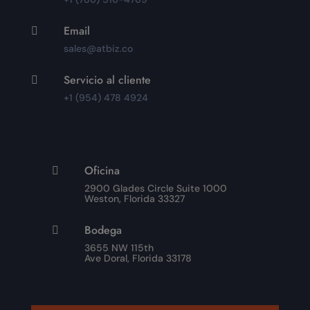
Email

sales@atbiz.co
Servicio al cliente

+1 (954) 478 4924
Oficina

2900 Glades Circle Suite 1000
Weston, Florida 33327
Bodega

3655 NW 115th
Ave Doral, Florida 33178