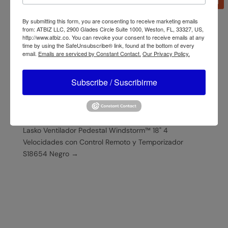
Información adicional
By submitting this form, you are consenting to receive marketing emails
from: ATBIZ LLC, 2900 Glades Circle Suite 1000, Weston, FL, 33327, US,
http://www.atbiz.co. You can revoke your consent to receive emails at any
Marca
Lasko
time by using the SafeUnsubscribe® link, found at the bottom of every
email.
Emails are serviced by Constant Contact.
Our Privacy Policy.
Subscribe / Suscribirme
←
Lasko Ventilador Pedestal Performance 18" 3
Velocidades con Control Remoto y Temporizador 1880
Blanco
Lasko Ventilador Pedestal Windstorm™ 18" 4
Velocidades con Control Remoto y Temporizador
S18654 Negro
→