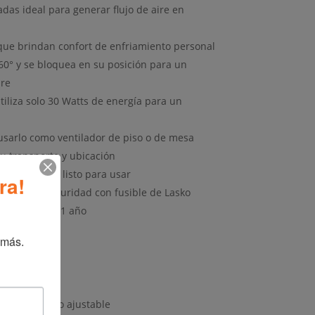
as ideal para generar flujo de aire en
 que brindan confort de enfriamiento personal
60° y se bloquea en su posición para un
ire
iliza solo 30 Watts de energía para un
usarlo como ventilador de piso o de mesa
su transporte y ubicación
samblado y listo para usar
ra!
nchufe de seguridad con fusible de Lasko
 limitada de 1 año
 más.
e ensamblado
justable
ne termostato ajustable