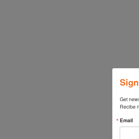
Sign
Get news
Recibe n
Email