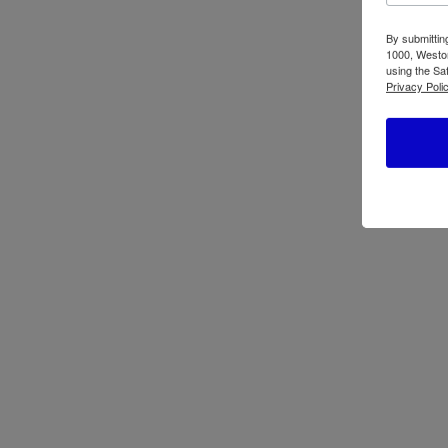
By submittin
1000, Weston
using the Sa
Privacy Polic