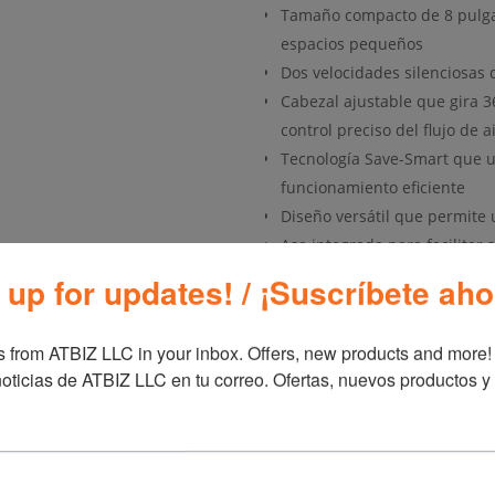
Tamaño compacto de 8 pulgad
espacios pequeños
Dos velocidades silenciosas
Cabezal ajustable que gira 3
control preciso del flujo de a
Tecnología Save-Smart que ut
funcionamiento eficiente
Diseño versátil que permite 
Asa integrada para facilitar 
Se entrega completamente en
 up for updates! / ¡Suscríbete aho
Equipado con el confiable e
Respaldado por una garantía
 from ATBIZ LLC in your inbox. Offers, new products and more!

Especificaciones
oticias de ATBIZ LLC en tu correo. Ofertas, nuevos productos y
Ensamblaje: Completament
Altura Ajustable: Altura no a
Termostato Ajustable: No tie