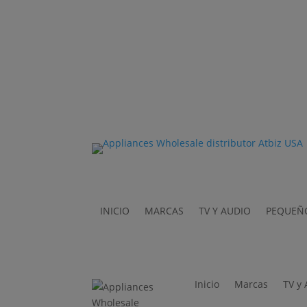
Solicita nuestro catálogo completo.
C
INICIO
MARCAS
TV Y AUDIO
PEQUEÑ
Inicio
Marcas
TV y