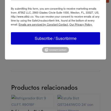
By submitting this form, you are consenting to receive marketing emails
from: ATBIZ LLC, 2900 Glades Circle Suite 1000, Weston, FL, 33327, US,
←
Lasko Ventilador de Mesa Torre Wind Desktop
http://www.atbiz.co. You can revoke your consent to receive emails at any
Oscilante Multidireccional 12" T13310
time by using the SafeUnsubscribe® link, found at the bottom of every
email.
Emails are serviced by Constant Contact.
Our Privacy Policy.
Lasko Ventilador de Mesa Performance Oscilante 16" 3
Velocidades con Inclinación 2506 Blanco
→
Subscribe / Suscribirme
Productos relacionados