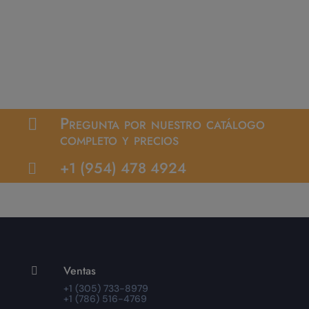
Pregunta por nuestro catálogo

completo y precios
+1 (954) 478 4924

Ventas

+1 (305) 733-8979
+1 (786) 516-4769