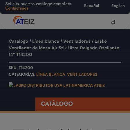
Solicita nuestro catálogo completo.
Español
English
Contáctanos
Catálogo
/
Línea blanca
/
Ventiladores
/ Lasko
Ventilador de Mesa Air Stik Ultra Delgado Oscilante
14″ T14200
SKU:
T14200
CATEGORÍAS:
LÍNEA BLANCA
,
VENTILADORES
CATÁLOGO