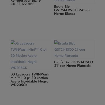
Refrigerador Bizt 9
CU.FT. R901BF
Estufa Bizt
GST2441WCO 24′ con
Horno Blanca
Estufa Bizt GST2141SCO
21′ con Horno Plateada
LG Lavadora TWINWash
Mini™ 1.0 pᶟ 3D Motion
Acero Inoxidable Negro
WD205CK