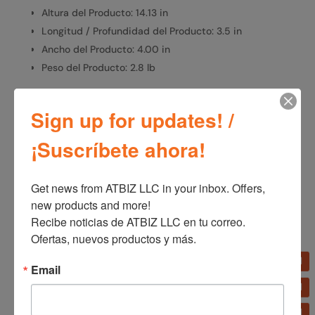
Altura del Producto: 14.13 in
Longitud / Profundidad del Producto: 3.5 in
Ancho del Producto: 4.00 in
Peso del Producto: 2.8 lb
Sign up for updates! /
SKU:
T14200
Categorías:
Línea blanca
,
Ventiladores
¡Suscríbete ahora!
Get news from ATBIZ LLC in your inbox. Offers, 
Información adicional
new products and more!

Recibe noticias de ATBIZ LLC en tu correo. 
Información adicional
Ofertas, nuevos productos y más.
Marca
Email
Lasko