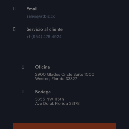
Email

sales@atbiz.co
Servicio al cliente

+1 (954) 478 4924
Oficina

2900 Glades Circle Suite 1000
Weston, Florida 33327
Bodega

3655 NW 115th
Ave Doral, Florida 33178