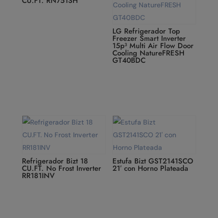
CU.FT. RN751SH
LG Refrigerador Top
Freezer Smart Inverter
15p³ Multi Air Flow Door
Cooling NatureFRESH
GT40BDC
Refrigerador Bizt 18
Estufa Bizt GST2141SCO
CU.FT. No Frost Inverter
21′ con Horno Plateada
RR181INV