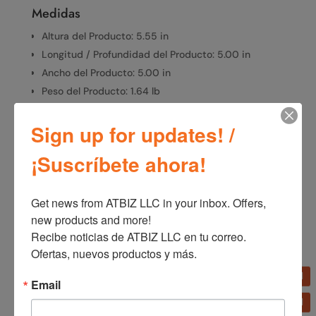
Medidas
Altura del Producto: 5.55 in
Longitud / Profundidad del Producto: 5.00 in
Ancho del Producto: 5.00 in
Peso del Producto: 1.64 lb
Sign up for updates! /
SKU:
D300
Categorías:
Línea blanca
,
Ventiladores
¡Suscríbete ahora!
Get news from ATBIZ LLC in your inbox. Offers, 
new products and more!

Información adicional
Recibe noticias de ATBIZ LLC en tu correo. 
Información adicional
Ofertas, nuevos productos y más.
Email
Marca
Lasko