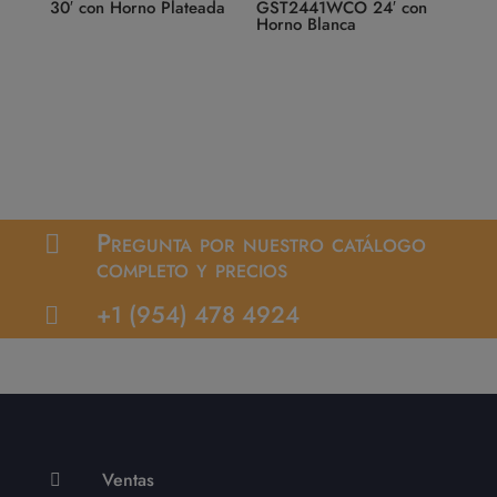
30′ con Horno Plateada
GST2441WCO 24′ con
Horno Blanca
Pregunta por nuestro catálogo

completo y precios
+1 (954) 478 4924

Ventas
