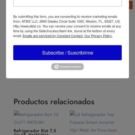
By submitting this form, you are consenting to receive marketing emails
←
Lasko Ventilador Circulador de Aire Cyclone® 20" 3
from: ATBIZ LLC, 2900 Glades Circle Suite 1000, Weston, FL, 33327, US,
Velocidades con Control Remoto 3542
http://www.atbiz.co. You can revoke your consent to receive emails at any
time by using the SafeUnsubscribe® link, found at the bottom of every
Lasko Ventilador Mini Blower MyCool™ D301 Negro
→
email.
Emails are serviced by Constant Contact.
Our Privacy Policy.
Subscribe / Suscribirme
Productos relacionados
Refrigerador Bizt 7.5