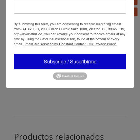
Marca
Lasko
By submitting this form, you are consenting to receive marketing emails
from: ATBIZ LLC, 2900 Glades Circle Suite 1000, Weston, FL, 33327, US,
http://www.atbiz.co. You can revoke your consent to receive emails at any
time by using the SafeUnsubscribe® link, found at the bottom of every
←
Lasko Ventilador Box Power Plus 20" 3 Velocidades
email.
Emails are serviced by Constant Contact.
Our Privacy Policy.
B20540
Lasko Ventilador Box Weather-Shield Performance
Subscribe / Suscribirme
20" 3 Velocidades 3720 Blanco
→
Productos relacionados