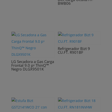
BWB06
Refrigerador Bizt 9
CU.FT. R901BF
LG Secadora a Gas Carga
Frontal 9.0 pᶟ ThinQ™
Negro DLGX9501K