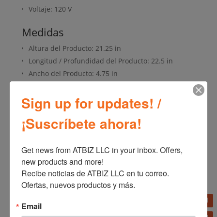
Voltaje: 120 V
Medidas
Altura del Producto: 21.25 in
Longitud / Profundidad del Producto: 22.5 in
Ancho del Producto: 4.75 in
Peso del Producto: 10.1 lb
Sign up for updates! /
¡Suscríbete ahora!
SKU:
B20801
Categorías:
Línea blanca
,
Ventiladores
Get news from ATBIZ LLC in your inbox. Offers, 
new products and more!

Recibe noticias de ATBIZ LLC en tu correo. 
Ofertas, nuevos productos y más.
Información adicional
Email
Información adicional