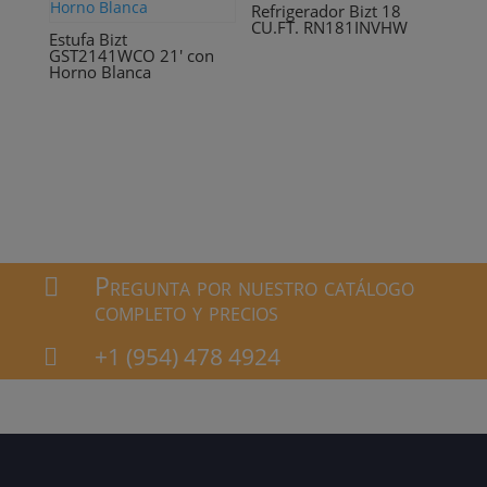
Refrigerador Bizt 18
CU.FT. RN181INVHW
Estufa Bizt
GST2141WCO 21′ con
Horno Blanca
Pregunta por nuestro catálogo

completo y precios
+1 (954) 478 4924
