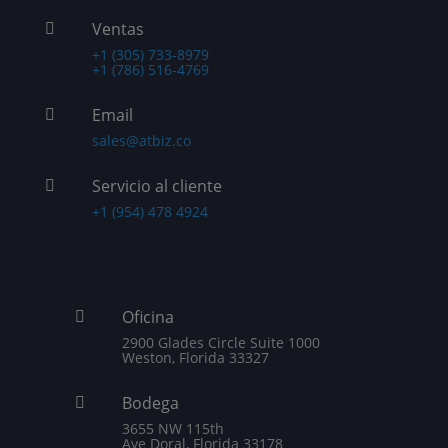
Ventas

+1 (305) 733-8979
+1 (786) 516-4769
Email

sales@atbiz.co
Servicio al cliente

+1 (954) 478 4924
Oficina

2900 Glades Circle Suite 1000
Weston, Florida 33327
Bodega

3655 NW 115th
Ave Doral, Florida 33178