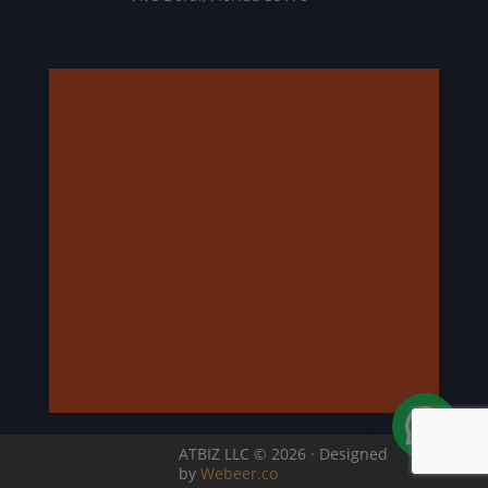
ATBIZ LLC © 2026 · Designed
by
Webeer.co