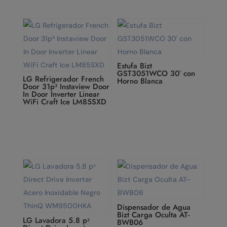
Estufa Bizt
GST3051WCO 30′ con
LG Refrigerador French
Horno Blanca
Door 31p³ Instaview Door
In Door Inverter Linear
WiFi Craft Ice LM85SXD
Dispensador de Agua
Bizt Carga Oculta AT-
LG Lavadora 5.8 pᶟ
BWB06