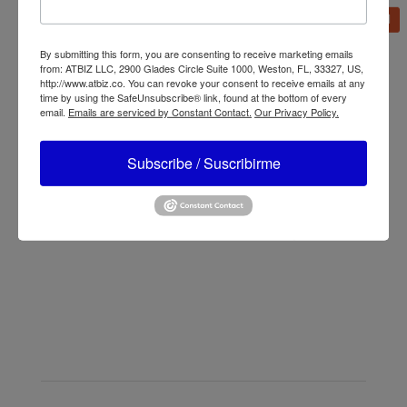
Información adicional
By submitting this form, you are consenting to receive marketing emails
from: ATBIZ LLC, 2900 Glades Circle Suite 1000, Weston, FL, 33327, US,
Marca
Lasko
http://www.atbiz.co. You can revoke your consent to receive emails at any
time by using the SafeUnsubscribe® link, found at the bottom of every
email.
Emails are serviced by Constant Contact.
Our Privacy Policy.
Subscribe / Suscribirme
←
Lasko Ventilador Torre Blower Alta Velocidad
Oscilante 30" 3 Velocidades 4924 Gris
Lasko Ventilador Blower Utility Alta Velocidad Pivotante
Pro-Performance 3 Velocidades U15617 Negro
→