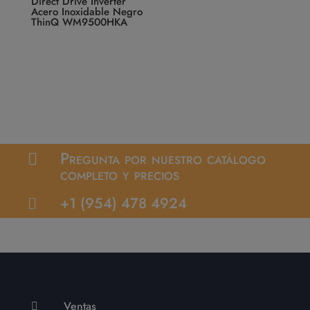
Direct Drive Inverter
Acero Inoxidable Negro
ThinQ WM9500HKA
Pregunta por nuestro catálogo

completo y precios
+1 (954) 478 4924

Ventas
