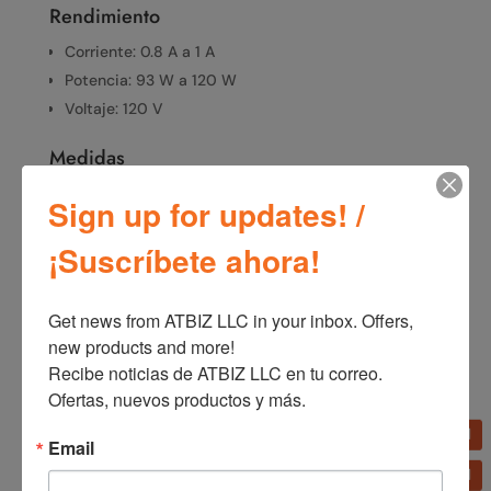
Rendimiento
Corriente: 0.8 A a 1 A
Potencia: 93 W a 120 W
Voltaje: 120 V
Medidas
Altura del Producto: 14.5 in
Sign up for updates! /
Longitud / Profundidad del Producto: 11.25 in
¡Suscríbete ahora!
Ancho del Producto: 14.5 in
Peso del Producto: 12.02 lb
Get news from ATBIZ LLC in your inbox. Offers, 
new products and more!

Recibe noticias de ATBIZ LLC en tu correo. 
SKU:
U15610
Categorías:
Línea blanca
,
Ventiladores
Ofertas, nuevos productos y más.
Email
Información adicional