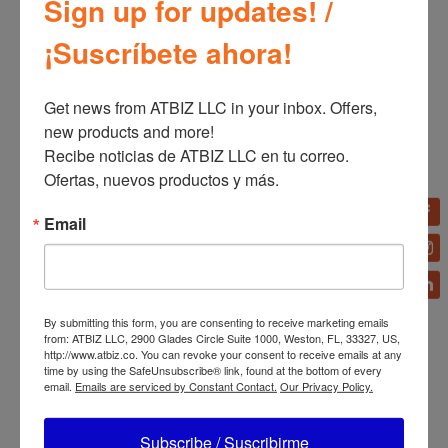
Sign up for updates! /
Información adicional
¡Suscríbete ahora!
Información adicional
Get news from ATBIZ LLC in your inbox. Offers, 
Marca
new products and more!

Recibe noticias de ATBIZ LLC en tu correo. 
Lasko
Ofertas, nuevos productos y más.
Email
←
Lasko TDC401 TDC WhisperForce™ DC Ventilador
de Torre de 40" con 12 Velocidades y Control Remoto
Negro
By submitting this form, you are consenting to receive marketing emails
Lasko T42215 SlimForce Ventilador de Torre Oscilante
from: ATBIZ LLC, 2900 Glades Circle Suite 1000, Weston, FL, 33327, US,
http://www.atbiz.co. You can revoke your consent to receive emails at any
de 42" 4 Velocidades Control Remoto Negro
→
time by using the SafeUnsubscribe® link, found at the bottom of every
email.
Emails are serviced by Constant Contact.
Our Privacy Policy.
Subscribe / Suscribirme