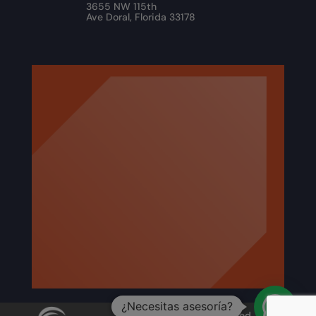
3655 NW 115th
Ave Doral, Florida 33178
¿Necesitas asesoría?
ATBIZ LLC © 2026 · Designed