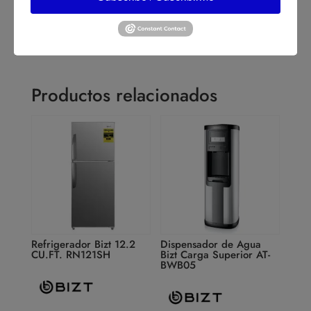
Productos relacionados
Refrigerador Bizt 12.2
Dispensador de Agua
CU.FT. RN121SH
Bizt Carga Superior AT-
BWB05