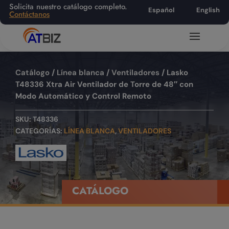
Solicita nuestro catálogo completo.
Español
English
Contáctanos
Catálogo
/
Línea blanca
/
Ventiladores
/ Lasko
T48336 Xtra Air Ventilador de Torre de 48″ con
Modo Automático y Control Remoto
SKU:
T48336
CATEGORÍAS:
LÍNEA BLANCA
,
VENTILADORES
CATÁLOGO