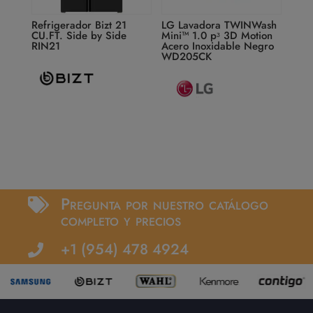
Refrigerador Bizt 21
LG Lavadora TWINWash
CU.FT. Side by Side
Mini™ 1.0 pᶟ 3D Motion
RIN21
Acero Inoxidable Negro
WD205CK
Pregunta por nuestro catálogo

completo y precios
+1 (954) 478 4924
