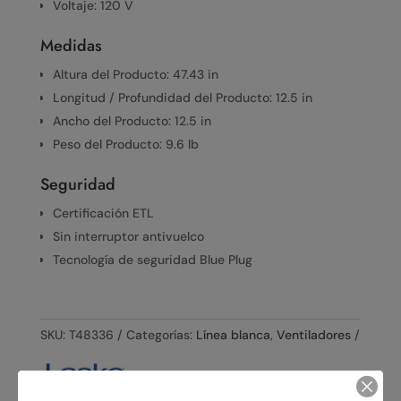
Voltaje: 120 V
Medidas
Altura del Producto: 47.43 in
Longitud / Profundidad del Producto: 12.5 in
Ancho del Producto: 12.5 in
Peso del Producto: 9.6 lb
Seguridad
Certificación ETL
Sin interruptor antivuelco
Tecnología de seguridad Blue Plug
SKU:
T48336
Categorías:
Línea blanca
,
Ventiladores