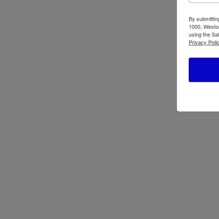
By submittin
1000, Weston
using the Sa
Privacy Polic