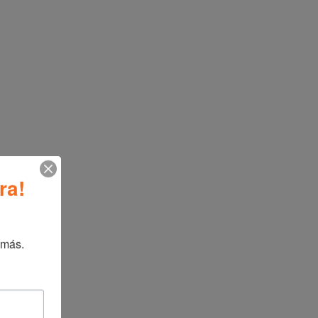
i 48 pulgadas para enfriamiento potente
buir el aire en toda la habitación
 ajustar el flujo de aire
la circulación del aire
ras con apagado automático
 velocidad y atenúa las luces
n con almacenamiento integrado
 sin herramientas
e Plug para mayor protección
ra!
illo sin herramientas
 más.
justable
ne termostato ajustable
ne inclinación ajustable
do automático