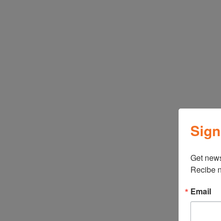
Sign
Get news
Recibe n
Email