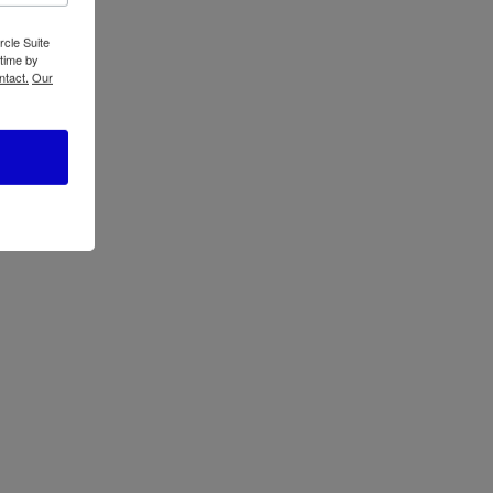
o incluida
rcle Suite
 time by
ntact.
Our
ectrónicos
luye control remoto
ño de garantía
dor tipo torre, Control remoto, Manual de
rno
cluye tecnología inteligente
ente
 año de garantía