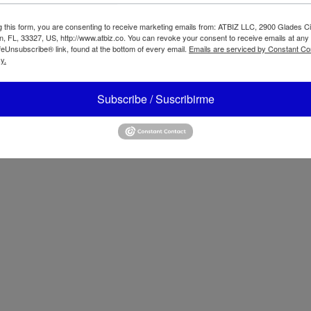
Uso de Batería: Opcional – n
Batería Recargable: No
g this form, you are consenting to receive marketing emails from: ATBIZ LLC, 2900 Glades Ci
, FL, 33327, US, http://www.atbiz.co. You can revoke your consent to receive emails at any
Color: Plateado
feUnsubscribe® link, found at the bottom of every email.
Emails are serviced by Constant Co
y.
Tipo de Control: Controles el
Temporizador: 8
Oscilación: Oscilación
Subscribe / Suscribirme
Control Remoto Incluido: Inc
Número de Velocidades: 4
Uso: Interior
Duración de la Garantía: 1 a
Accesorios Incluidos: Ventila
usuario
Modo Nocturno: Modo noctu
Tecnología Inteligente: No in
Tipo de Montaje: Independi
Área Máxima de Cobertura: 1
Rendimiento