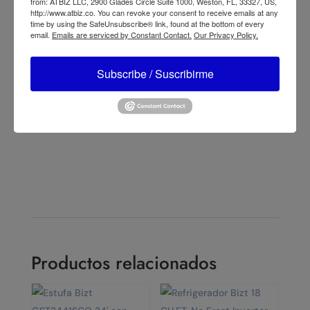
from: ATBIZ LLC, 2900 Glades Circle Suite 1000, Weston, FL, 33327, US,
http://www.atbiz.co. You can revoke your consent to receive emails at any
time by using the SafeUnsubscribe® link, found at the bottom of every
email.
Emails are serviced by Constant Contact.
Our Privacy Policy.
←
Lasko RST200 Summit Ventilador de Torre de 42" 6
Subscribe / Suscribirme
Velocidades, Control Remoto y Temporizador Negro
Lasko T32200 Ventilador de Torre Oscilante de 32" 3
Velocidades, Temporizador y Control Remoto Negro
→
Productos relacionados