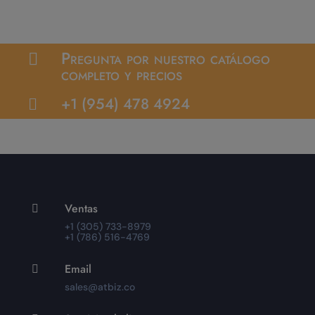
Pregunta por nuestro catálogo

completo y precios
+1 (954) 478 4924

Ventas

+1 (305) 733-8979
+1 (786) 516-4769
Email

sales@atbiz.co