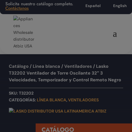
Solicita nuestro catálogo completo.
Español
English
Contáctanos
Catálogo
/
Línea blanca
/
Ventiladores
/ Lasko
T32202 Ventilador de Torre Oscilante 32″ 3
Velocidades, Temporizador y Control Remoto Negro
SKU:
T32202
CATEGORÍAS:
LÍNEA BLANCA
,
VENTILADORES
CATÁLOGO