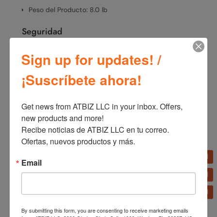
Peso del Producto: 8.0 lb
Seguridad
Certificación ETL
Sign up for updates! /
Sin interruptor antivuelco
Tecnología de seguridad con fusible
¡Suscríbete ahora!
Get news from ATBIZ LLC in your inbox. Offers, 
SKU:
T32202
Categorías:
Línea blanca
,
Ventiladores
new products and more!

Recibe noticias de ATBIZ LLC en tu correo. 
Ofertas, nuevos productos y más.
Información adicional
Email
Información adicional
Marca
Lasko
By submitting this form, you are consenting to receive marketing emails