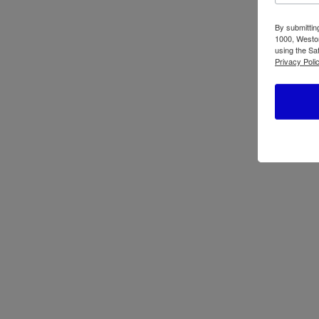
By submittin
1000, Weston
using the Sa
Privacy Polic