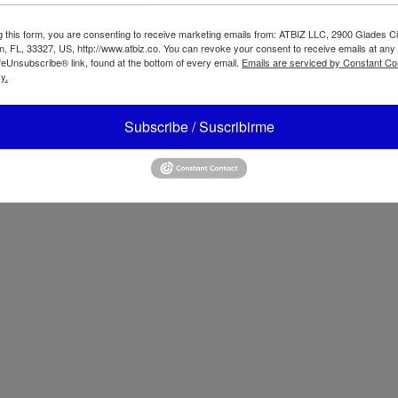
Respaldado por una garantía
g this form, you are consenting to receive marketing emails from: ATBIZ LLC, 2900 Glades Ci
Especificaciones
, FL, 33327, US, http://www.atbiz.co. You can revoke your consent to receive emails at any
feUnsubscribe® link, found at the bottom of every email.
Emails are serviced by Constant Co
y.
Ensamblaje: Ensamblaje senc
Altura Ajustable: Altura no a
Termostato Ajustable: No tie
Subscribe / Suscribirme
Inclinación Ajustable: No tie
Apagado Automático: Apaga
Uso de Batería: Requerida – 
Batería Incluida: Sí
Batería Recargable: No
Color: Negro y dorado
Tipo de Control: Control tácti
Tipo de Pantalla: Pantalla dig
Temporizador: 24
Oscilación: Oscilación
Tipo de Oscilación: Oscilaci