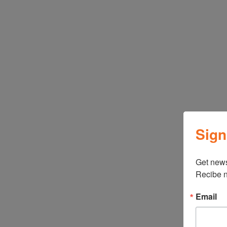
Sign
Get news
Recibe n
Email