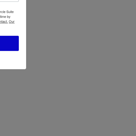
 limitada de 1 año
rcle Suite
 time by
ntact.
Our
illo requerido
justable
ne termostato ajustable
ne inclinación ajustable
do automático
incluida
l capacitivo
ital
ón amplia