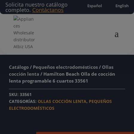
Solicita nuestro catálogo
Español
English
completo.
Contáctanos
Catálogo
/
Pequeños electrodomésticos
/
Ollas
cocción lenta
/ Hamilton Beach Olla de cocción
lenta programable 6 cuartos 33561
SKU:
33561
CATEGORÍAS:
OLLAS COCCIÓN LENTA
,
PEQUEÑOS
ELECTRODOMÉSTICOS