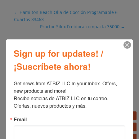
←
Hamilton Beach Olla de Cocción Programable 6
Cuartos 33463
Proctor Silex Freidora compacta 35000
→
Sign up for updates! /
¡Suscríbete ahora!
Get news from ATBIZ LLC in your inbox. Offers, 
new products and more!

Productos relacionados
Recibe noticias de ATBIZ LLC en tu correo. 
Ofertas, nuevos productos y más.
Email
Licuadora Oster 14
velocidades 6608