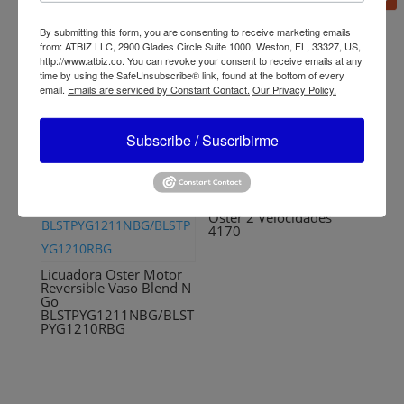
Licuadora Oster Control
Giratorio 2 Velocidades
By submitting this form, you are consenting to receive marketing emails
+ pulso BLSTKAG
from: ATBIZ LLC, 2900 Glades Circle Suite 1000, Weston, FL, 33327, US,
http://www.atbiz.co. You can revoke your consent to receive emails at any
time by using the SafeUnsubscribe® link, found at the bottom of every
email.
Emails are serviced by Constant Contact.
Our Privacy Policy.
Subscribe / Suscribirme
Licuadora Tradicional
Oster 2 Velocidades
4170
Licuadora Oster Motor
Reversible Vaso Blend N
Go
BLSTPYG1211NBG/BLST
PYG1210RBG