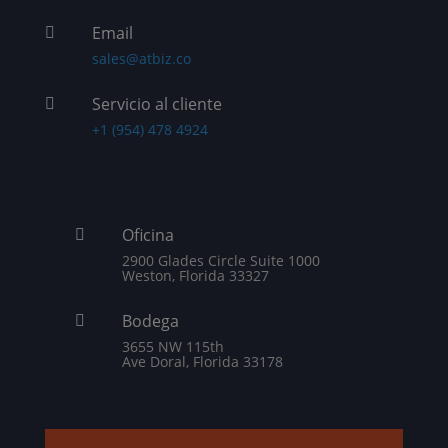
Email

sales@atbiz.co
Servicio al cliente

+1 (954) 478 4924
Oficina

2900 Glades Circle Suite 1000
Weston, Florida 33327
Bodega

3655 NW 115th
Ave Doral, Florida 33178