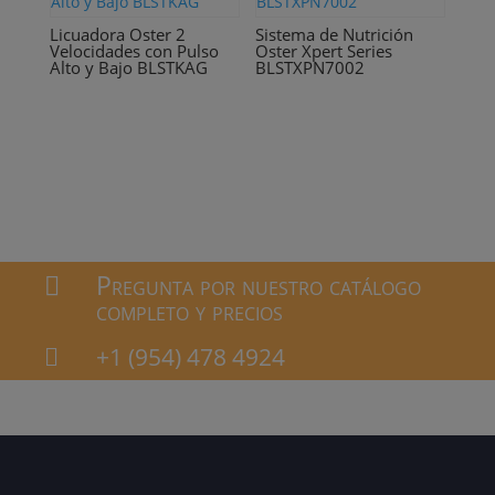
Licuadora Oster 2
Sistema de Nutrición
Velocidades con Pulso
Oster Xpert Series
Alto y Bajo BLSTKAG
BLSTXPN7002
Pregunta por nuestro catálogo

completo y precios
+1 (954) 478 4924
