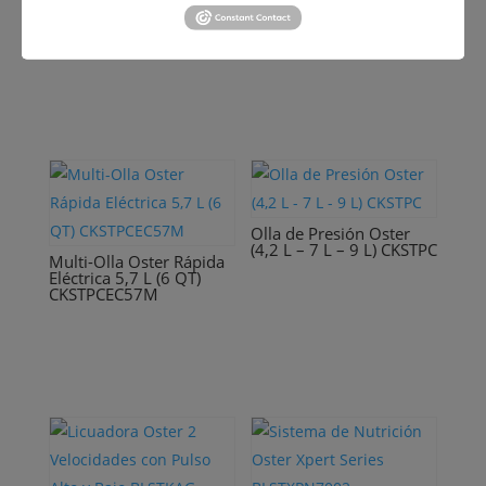
Oster Acero Inoxidable
10 Tazas
CKSTRC5732SS-013
Olla de Presión Oster
(4,2 L – 7 L – 9 L) CKSTPC
Multi-Olla Oster Rápida
Eléctrica 5,7 L (6 QT)
CKSTPCEC57M