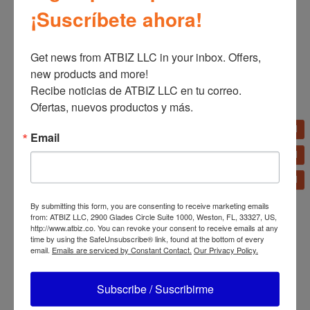
¡Suscríbete ahora!
Get news from ATBIZ LLC in your inbox. Offers, 
Licuadora tradicional
new products and more!

Oster 10 velocidades
4112/4172
Recibe noticias de ATBIZ LLC en tu correo. 
Licuadora Oster Motor
Ofertas, nuevos productos y más.
Reversible Vaso Blend N
Go
BLSTPYG1211NBG/BLST
Email
PYG1210RBG
By submitting this form, you are consenting to receive marketing emails
from: ATBIZ LLC, 2900 Glades Circle Suite 1000, Weston, FL, 33327, US,
http://www.atbiz.co. You can revoke your consent to receive emails at any
time by using the SafeUnsubscribe® link, found at the bottom of every
email.
Emails are serviced by Constant Contact.
Our Privacy Policy.
Multi-Olla Oster 12
Subscribe / Suscribirme
Funciones 5,7 L (6 QT)
Arrocera Multiusos
CKSTPCEC6801