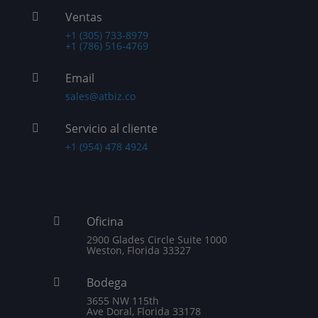
Ventas

+1 (305) 733-8979
+1 (786) 516-4769
Email

sales@atbiz.co
Servicio al cliente

+1 (954) 478 4924
Oficina

2900 Glades Circle Suite 1000
Weston, Florida 33327
Bodega

3655 NW 115th
Ave Doral, Florida 33178