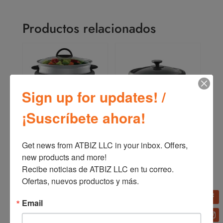
Productos relacionados
Sign up for updates! /
¡Suscríbete ahora!
Arrocera Multiusos Oster
Arrocera Multiusos Oster
15 Tazas CKSTRC4733
Función Mantener
Get news from ATBIZ LLC in your inbox. Offers, 
Caliente 10-12 Tazas
new products and more!

CKSTRC
Recibe noticias de ATBIZ LLC en tu correo. 
Ofertas, nuevos productos y más.
Email