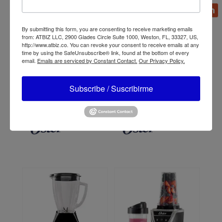
By submitting this form, you are consenting to receive marketing emails
from: ATBIZ LLC, 2900 Glades Circle Suite 1000, Weston, FL, 33327, US,
http://www.atbiz.co. You can revoke your consent to receive emails at any
time by using the SafeUnsubscribe® link, found at the bottom of every
email.
Emails are serviced by Constant Contact.
Our Privacy Policy.
Subscribe / Suscribirme
Licuadora Clásica Oster
Licuadora Oster
con Tecnología de Motor
ActiveSense
Reversible BLSTBESTE
BLSTTDTN00