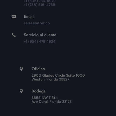
+1 (305) 733-8979
+1 (786) 516-4769
Email

sales@atbiz.co
Servicio al cliente

+1 (954) 478 4924
Oficina

2900 Glades Circle Suite 1000
Weston, Florida 33327
Bodega

3655 NW 115th
Ave Doral, Florida 33178