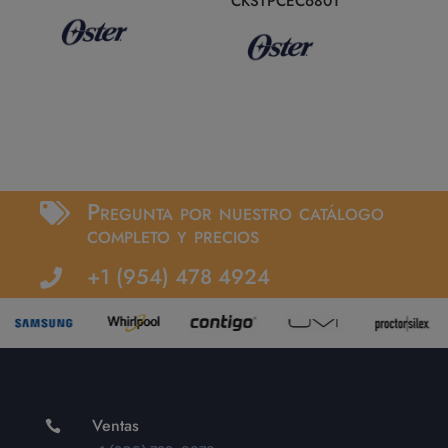
CKSTPCEC6801
Pregunta por nuestro catálogo

completo y precios
+1 (954) 478 4924

Ventas
