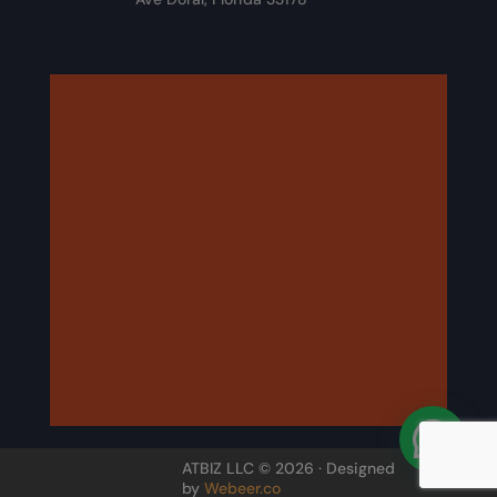
ATBIZ LLC © 2026 · Designed
by
Webeer.co