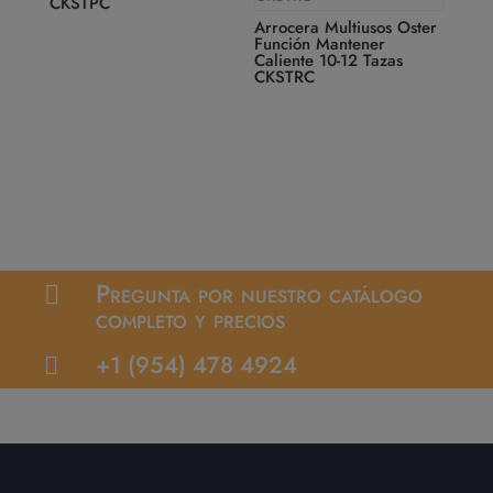
CKSTPC
Arrocera Multiusos Oster
Función Mantener
Caliente 10-12 Tazas
CKSTRC
Pregunta por nuestro catálogo

completo y precios
+1 (954) 478 4924
