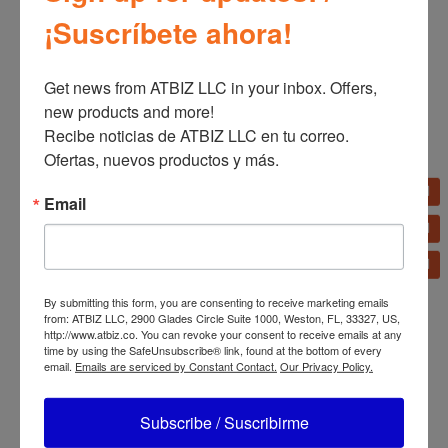
¡Suscríbete ahora!
Productos relacionados
Get news from ATBIZ LLC in your inbox. Offers, 
new products and more!

Recibe noticias de ATBIZ LLC en tu correo. 
Licuadora Clásica de 2
Arrocera Multiusos Oster
Ofertas, nuevos productos y más.
Velocidades Oster 465-15
Función Sofrito 10-12
Tazas CKSTRC
Email
By submitting this form, you are consenting to receive marketing emails
from: ATBIZ LLC, 2900 Glades Circle Suite 1000, Weston, FL, 33327, US,
http://www.atbiz.co. You can revoke your consent to receive emails at any
time by using the SafeUnsubscribe® link, found at the bottom of every
email.
Emails are serviced by Constant Contact.
Our Privacy Policy.
Licuadora Oster Motor
Reversible
Licuadora Oster Control
Subscribe / Suscribirme
BLSTPYG1209B
Giratorio 2 velocidades +