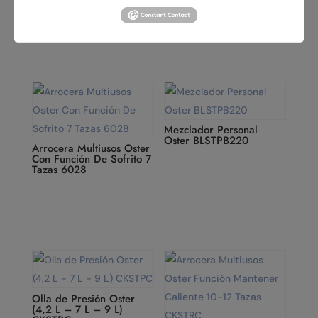
pulso BLSTKAP
Mezclador Personal
Oster BLSTPB220
Arrocera Multiusos Oster
Con Función De Sofrito 7
Tazas 6028
Olla de Presión Oster
(4,2 L – 7 L – 9 L)