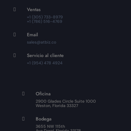
Ventas

+1 (305) 733-8979
+1 (786) 516-4769
Email

sales@atbiz.co
Servicio al cliente

+1 (954) 478 4924
Oficina

2900 Glades Circle Suite 1000
Weston, Florida 33327
Bodega

3655 NW 115th
Ave Doral, Florida 33178