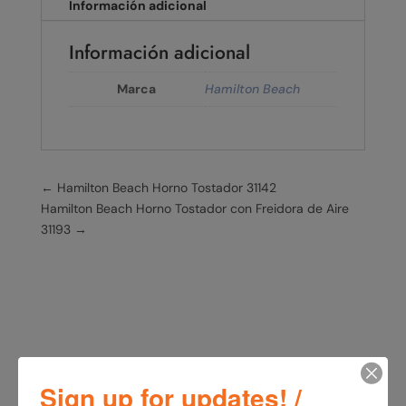
Información adicional
Información adicional
Marca
Hamilton Beach
←
Hamilton Beach Horno Tostador 31142
Hamilton Beach Horno Tostador con Freidora de Aire
31193
→
Sign up for updates! /