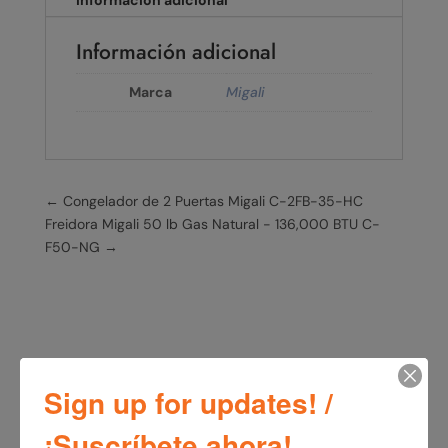
Información adicional
Información adicional
Marca
Migali
←
Congelador de 2 Puertas Migali C-2FB-35-HC
Freidora Migali 50 lb Gas Natural - 136,000 BTU C-
F50-NG
→
Sign up for updates! /
¡Suscríbete ahora!