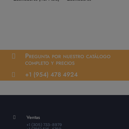
Pregunta por nuestro catálogo

completo y precios
+1 (954) 478 4924

Ventas

+1 (305) 733-8979