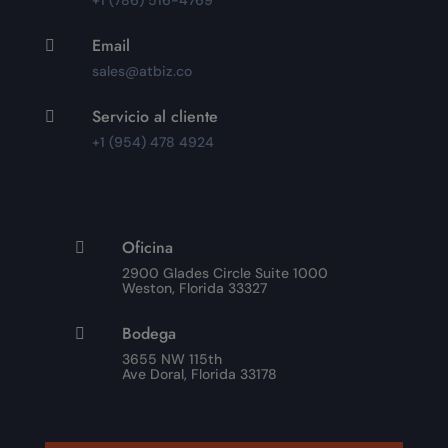
+1 (786) 516-4769
Email

sales@atbiz.co
Servicio al cliente

+1 (954) 478 4924
Oficina

2900 Glades Circle Suite 1000
Weston, Florida 33327
Bodega

3655 NW 115th
Ave Doral, Florida 33178