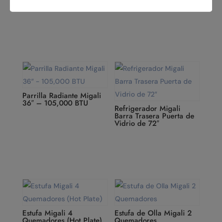
Líquido C-R06-24GL-LP
Parrilla Radiante Migali
36″ – 105,000 BTU
Refrigerador Migali
Barra Trasera Puerta de
Vidrio de 72″
Estufa Migali 4
Estufa de Olla Migali 2
Quemadores (Hot Plate)
Quemadores