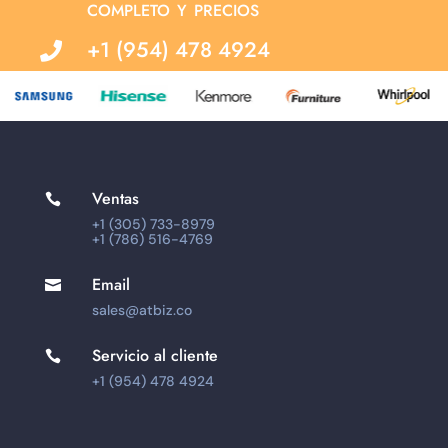
completo y precios
+1 (954) 478 4924

Ventas

+1 (305) 733-8979
+1 (786) 516-4769
Email

sales@atbiz.co
Servicio al cliente

+1 (954) 478 4924