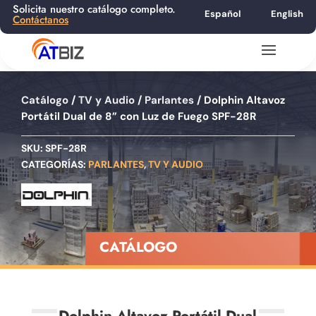
Solicita nuestro catálogo completo.
Español
English
Contáctanos
Catálogo
/
TV y Audio
/
Parlantes
/ Dolphin Altavoz
Portátil Dual de 8” con Luz de Fuego SPF-28R
SKU:
SPF-28R
CATEGORÍAS:
PARLANTES
,
TV Y AUDIO
CATÁLOGO