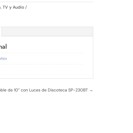
e
,
TV y Audio
nal
phin
ra!
Doble de 10” con Luces de Discoteca SP-230BT
→
 más.