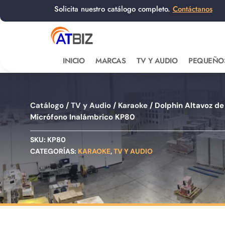
Solicita nuestro catálogo completo.
Contáctanos
INICIO
MARCAS
TV Y AUDIO
PEQUEÑO
Catálogo
/
TV y Audio
/
Karaoke
/ Dolphin Altavoz de
Micrófono Inalámbrico KP80
SKU:
KP80
CATEGORÍAS:
KARAOKE
,
TV Y AUDIO