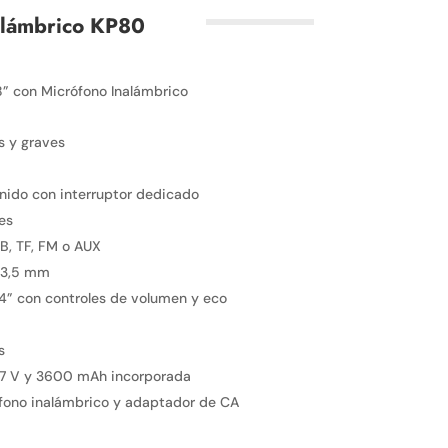
nalámbrico KP80
 8” con Micrófono Inalámbrico
s y graves
nido con interruptor dedicado
es
SB, TF, FM o AUX
e 3,5 mm
4” con controles de volumen y eco
s
 3,7 V y 3600 mAh incorporada
ófono inalámbrico y adaptador de CA