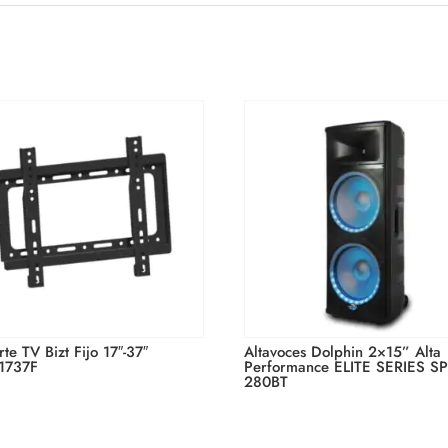
g this form, you are consenting to receive marketing emails from: ATBIZ LLC, 2900 Glades Ci
, FL, 33327, US, http://www.atbiz.co. You can revoke your consent to receive emails at any
feUnsubscribe® link, found at the bottom of every email.
Emails are serviced by Constant Co
y.
Subscribe / Suscribirme
te TV Bizt Fijo 17″-37″
Altavoces Dolphin 2×15” Alta
1737F
Performance ELITE SERIES SP
280BT