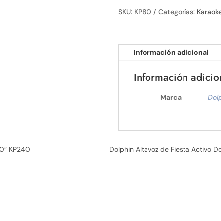
SKU:
KP80
Categorías:
Karaok
Información adicional
Información adicio
Marca
Dol
 up for updates! / ¡Suscríbete aho
 10” KP240
Dolphin Altavoz de Fiesta Activo 
 from ATBIZ LLC in your inbox. Offers, new products and more!

oticias de ATBIZ LLC en tu correo. Ofertas, nuevos productos y