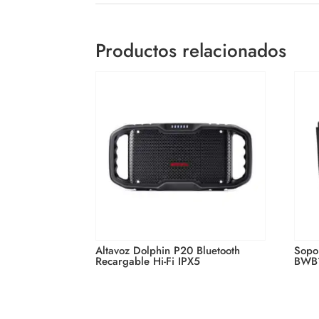
Productos relacionados
By submittin
1000, Weston
using the Sa
Privacy Polic
Altavoz Dolphin P20 Bluetooth
Sopor
Recargable Hi-Fi IPX5
BWB