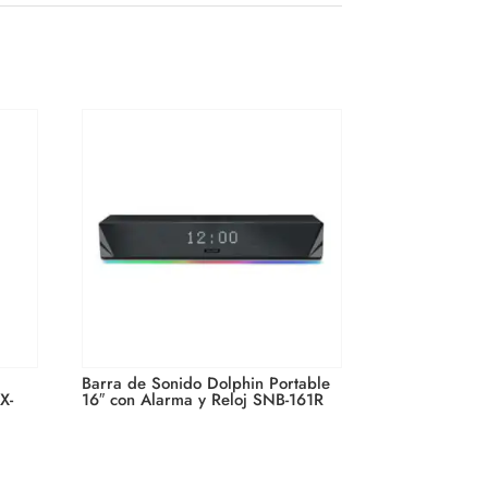
rcle Suite
 time by
ntact.
Our
Barra de Sonido Dolphin Portable
X-
16″ con Alarma y Reloj SNB-161R