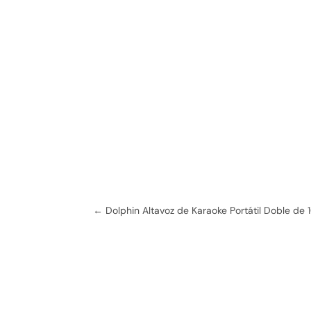
Sign
←
Dolphin Altavoz de Karaoke Portátil Doble de
Get news
Recibe n
Email