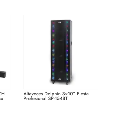
 CH
Altavoces Dolphin 3×10” Fiesta
co
Profesional SP-154BT