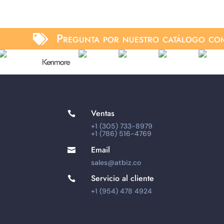
Pregunta por nuestro catálogo com

Ventas

+1 (305) 733-8979
+1 (786) 516-4769
Email

sales@atbiz.co
Servicio al cliente

+1 (954) 478 4924