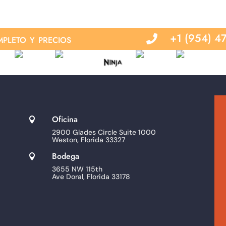
pleto y precios
+1 (954) 4

Oficina

2900 Glades Circle Suite 1000
Weston, Florida 33327
Bodega

3655 NW 115th
Ave Doral, Florida 33178