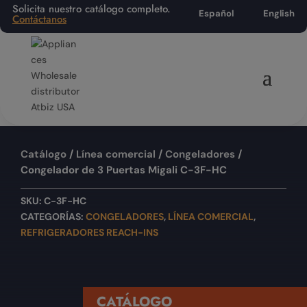
Solicita nuestro catálogo completo.
Español
English
Contáctanos
Catálogo
/
Línea comercial
/
Congeladores
/
Congelador de 3 Puertas Migali C-3F-HC
SKU:
C-3F-HC
CATEGORÍAS:
CONGELADORES
,
LÍNEA COMERCIAL
,
REFRIGERADORES REACH-INS
CATÁLOGO