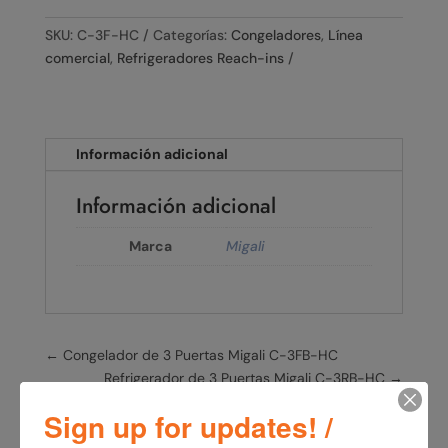
SKU:
C-3F-HC
Categorías:
Congeladores
,
Línea
comercial
,
Refrigeradores Reach-ins
Información adicional
Información adicional
Marca
Migali
←
Congelador de 3 Puertas Migali C-3FB-HC
Refrigerador de 3 Puertas Migali C-3RB-HC
→
Sign up for updates! /