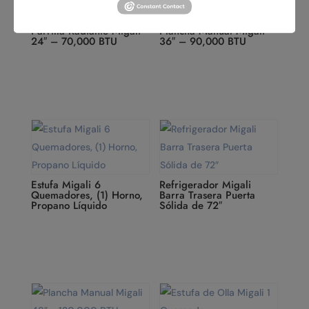
Parrilla Radiante Migali
Plancha Manual Migali
24″ – 70,000 BTU
36″ – 90,000 BTU
Estufa Migali 6
Refrigerador Migali
Quemadores, (1) Horno,
Barra Trasera Puerta
Propano Líquido
Sólida de 72″