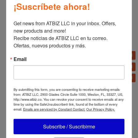
¡Suscríbete ahora!
Get news from ATBIZ LLC in your inbox. Offers, 
new products and more!

Recibe noticias de ATBIZ LLC en tu correo. 
Ofertas, nuevos productos y más.
Productos relacionados
Email
Estufa Migali 4
Quemadores (Hot Plate)
Refrigerador Migali
By submitting this form, you are consenting to receive marketing emails
Barra Trasera Puerta
from: ATBIZ LLC, 2900 Glades Circle Suite 1000, Weston, FL, 33327, US,
Sólida de 60″
http://www.atbiz.co. You can revoke your consent to receive emails at any
time by using the SafeUnsubscribe® link, found at the bottom of every
email.
Emails are serviced by Constant Contact.
Our Privacy Policy.
Subscribe / Suscribirme