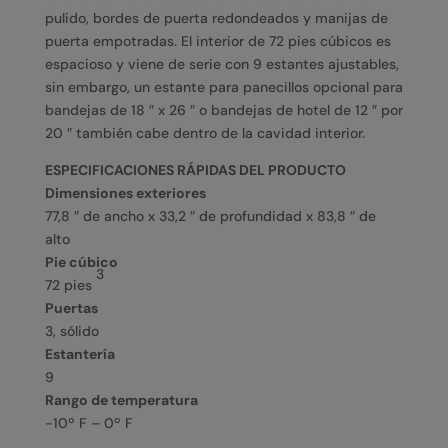
pulido, bordes de puerta redondeados y manijas de
puerta empotradas. El interior de 72 pies cúbicos es
espacioso y viene de serie con 9 estantes ajustables,
sin embargo, un estante para panecillos opcional para
bandejas de 18 ″ x 26 ″ o bandejas de hotel de 12 ″ por
20 ″ también cabe dentro de la cavidad interior.
ESPECIFICACIONES RÁPIDAS DEL PRODUCTO
Dimensiones exteriores
77,8 ″ de ancho x 33,2 ″ de profundidad x 83,8 ″ de
alto
Pie cúbico
3
72 pies
Puertas
3, sólido
Estantería
9
Rango de temperatura
-10º F – 0º F