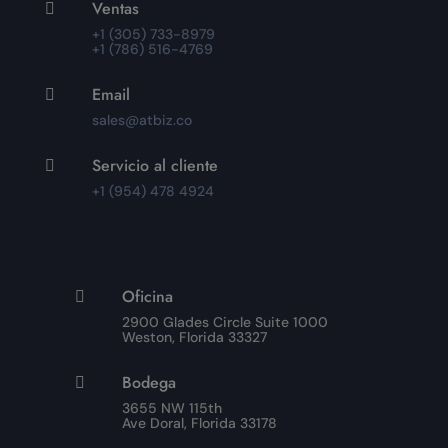
Ventas

+1 (305) 733-8979
+1 (786) 516-4769
Email

sales@atbiz.co
Servicio al cliente

+1 (954) 478 4924
Oficina

2900 Glades Circle Suite 1000
Weston, Florida 33327
Bodega

3655 NW 115th
Ave Doral, Florida 33178