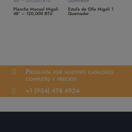
Plancha Manual Migali
Estufa de Olla Migali 1
48″ – 120,000 BTU
Quemador
Pregunta por nuestro catálogo

completo y precios
+1 (954) 478 4924
