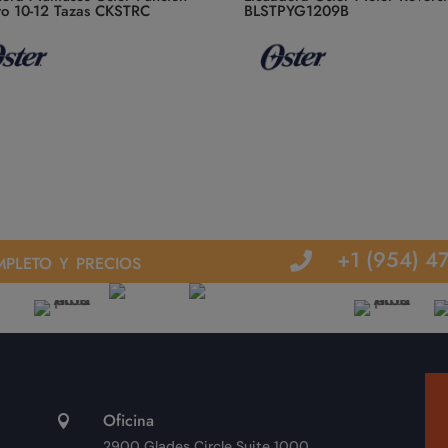
ito 10-12 Tazas CKSTRC
BLSTPYG1209B
pleto y precios
+1 (954) 4

Oficina

2900 Glades Circle Suite 1000