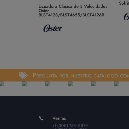
Sofr
Licuadora Clásica de 3 Velocidades
Oster
BLST4128/BLST4655/BLST4126R
Pregunta por nuestro catálogo com

Ventas

+1 (305) 733-8979