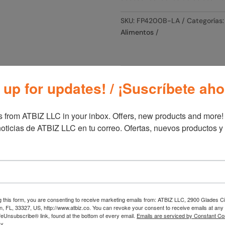
SKU:
FP4200B-LA
Categorías
Alimentos
Información adicional
 up for updates! / ¡Suscríbete aho
Información adicio
 from ATBIZ LLC in your inbox. Offers, new products and more!

Marca
Bla
oticias de ATBIZ LLC en tu correo. Ofertas, nuevos productos y
Titanio y Turmalina D3035
g this form, you are consenting to receive marketing emails from: ATBIZ LLC, 2900 Glades Ci
, FL, 33327, US, http://www.atbiz.co. You can revoke your consent to receive emails at any
feUnsubscribe® link, found at the bottom of every email.
Emails are serviced by Constant Co
y.