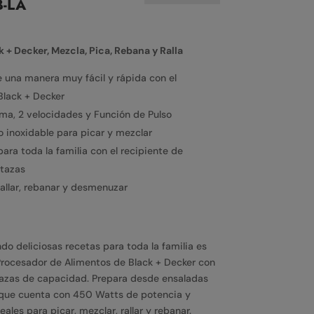
B-LA
+ Decker, Mezcla, Pica, Rebana y Ralla
de una manera muy fácil y rápida con el
Black + Decker
a, 2 velocidades y Función de Pulso
o inoxidable para picar y mezclar
ra toda la familia con el recipiente de
 tazas
allar, rebanar y desmenuzar
do deliciosas recetas para toda la familia es
 Procesador de Alimentos de Black + Decker con
azas de capacidad. Prepara desde ensaladas
que cuenta con 450 Watts de potencia y
eales para picar, mezclar, rallar y rebanar.