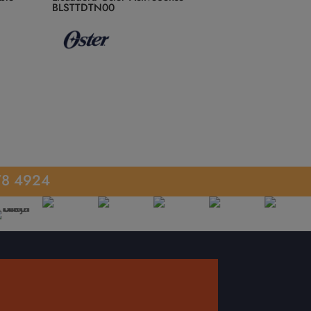
BLSTTDTN00
78 4924