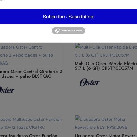
Subscribe / Suscribirme
Multi-Olla Oster Rápida Eléctr
5,7 L (6 QT) CKSTPCEC57M
dora Oster Control Giratorio 2
cidades + pulso BLSTKAG
cera Multiusos Oster Función
Licuadora Oster Motor Reversi