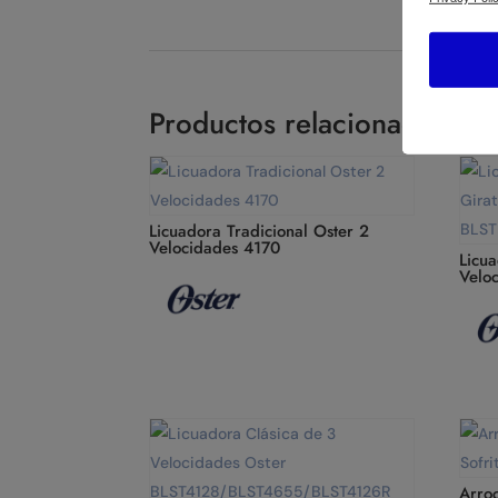
Productos relacionados
Licuadora Tradicional Oster 2
Velocidades 4170
Licua
Velo
Arro