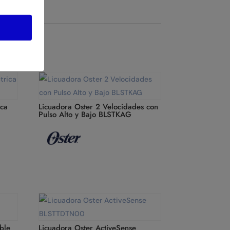
ica
Licuadora Oster 2 Velocidades con
Pulso Alto y Bajo BLSTKAG
ble
Licuadora Oster ActiveSense