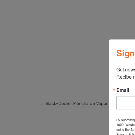
Sign
Get news
Recibe n
Email
←
Black+Decker Plancha de Vapor con Suela de 
By submittin
1000, Weston
using the Sa
Privacy Polic