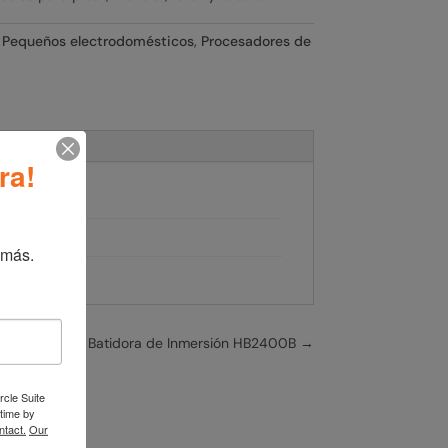
:
Pequeños electrodomésticos
,
Procesadores de
ra!
nal
ck & Decker
 más.
Black+Decker Batidora de Inmersión HB2400B
→
rcle Suite
 time by
ntact.
Our