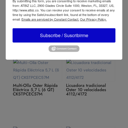
By submitting this form, you are consenting to receive marketing emails
from: ATBIZ LLC, 2900 Glades Circle Suite 1000, Weston, FL, 33327, US,
Licuadora Tradicional
http://www.atbiz.co. You can revoke your consent to receive emails at any
Oster 2 Velocidades
time by using the SafeUnsubscribe® link, found at the bottom of every
Arrocera Multiusos Oster
4170
email.
Emails are serviced by Constant Contact.
Our Privacy Policy.
Función Sofrito 10-12
Tazas CKSTRC
Subscribe / Suscribirme
Multi-Olla Oster Rápida
Licuadora tradicional
Eléctrica 5,7 L (6 QT)
Oster 10 velocidades
CKSTPCEC57M
4112/4172