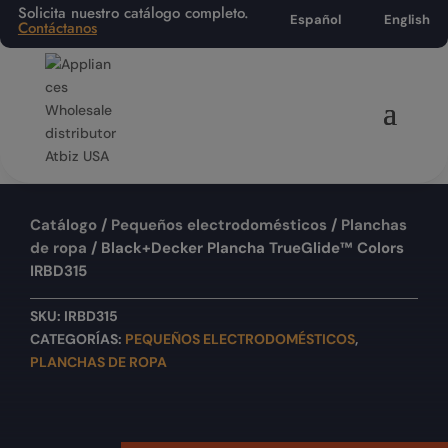
Solicita nuestro catálogo completo.
Español
English
Contáctanos
Catálogo
/
Pequeños electrodomésticos
/
Planchas
de ropa
/ Black+Decker Plancha TrueGlide™ Colors
IRBD315
SKU:
IRBD315
CATEGORÍAS:
PEQUEÑOS ELECTRODOMÉSTICOS
,
PLANCHAS DE ROPA