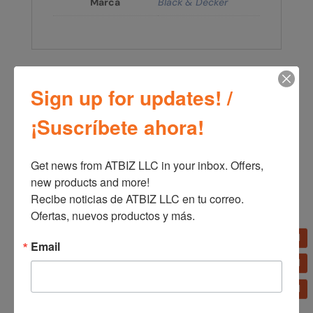
Marca
Black & Decker
←
Black+Decker Exprimidor Cítricos Acero Inoxidable
Sign up for updates! /
Reversible CJ4000S
Black+Decker Plancha Antiadherente Rosa IRBD302
→
¡Suscríbete ahora!
Get news from ATBIZ LLC in your inbox. Offers, 
new products and more!

Recibe noticias de ATBIZ LLC en tu correo. 
Ofertas, nuevos productos y más.
Email
Productos relacionados