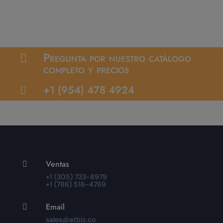
Pregunta por nuestro catálogo

completo y precios
+1 (954) 478 4924

Ventas

+1 (305) 733-8979
+1 (786) 516-4769
Email

sales@atbiz.co