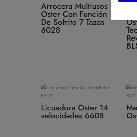
Arrocera Multiusos
Oster Con Función
Li
De Sofrito 7 Tazas
Os
6028
Te
Re
BL
Licuadora Oster 14
Me
velocidades 6608
Os