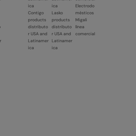
Electrodo
Contigo
Lasko
mésticos
products
products
Migali
o
distributo
distributo
línea
r USA and
r USA and
comercial
r
Latinamer
Latinamer
ica
ica