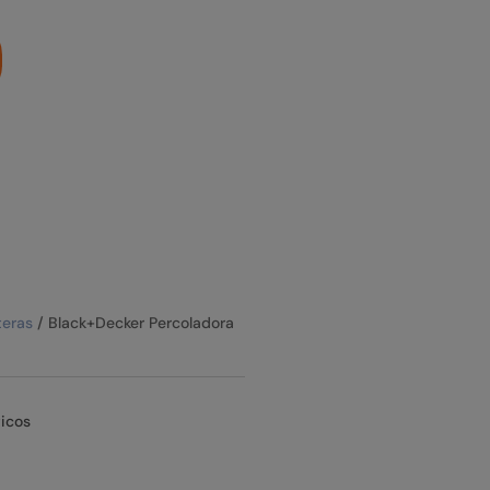
Catálogo
teras
/ Black+Decker Percoladora
icos