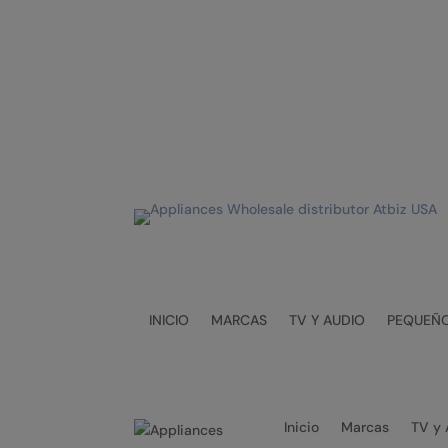
Solicita nuestro catálogo completo.
Contáctano
INICIO
MARCAS
TV Y AUDIO
PEQUEÑO
Inicio
Marcas
TV y 