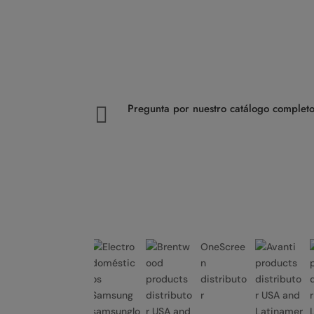
Pregunta por nuestro catálogo completo

OneScree
n
distributo
frigidarelo
r
go
samsunglo