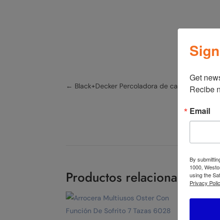
Sign
Get news
←
Black+Decker Percoladora de café de 30 T
Recibe n
Email
By submittin
1000, Weston
Productos relacionados
using the Sa
Privacy Polic