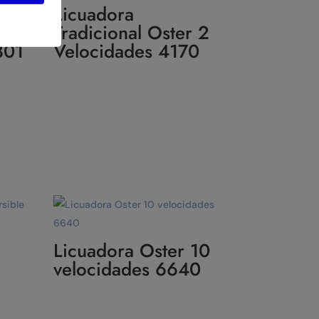
12
Licuadora
6
Tradicional Oster 2
801
Velocidades 4170
Licuadora Oster 10
velocidades 6640