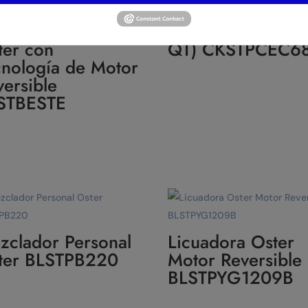
Multi-Olla Oster 
cuadora Clásica
Funciones 5,7 L (
ter con
QT) CKSTPCEC6
cnología de Motor
versible
STBESTE
zclador Personal
Licuadora Oster
ter BLSTPB220
Motor Reversible
BLSTPYG1209B