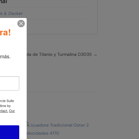
nal
ck & Decker
ra!
Vapor con Suela de Titanio y Turmalina D3035
→
 más.
rcle Suite
 time by
ntact.
Our