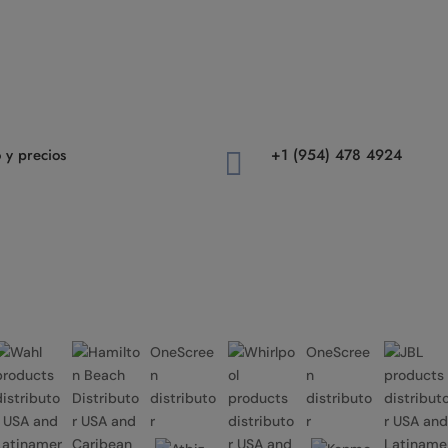
 y precios
+1 (954) 478 4924

OneScree
OneScree
n
n
distributo
distributo
r
r