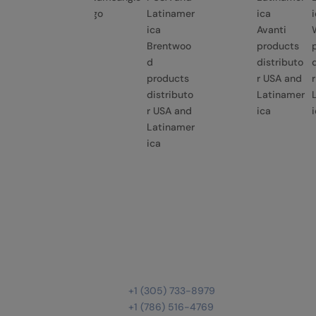
ck and
go
ker
Avanti
tributo
Brentwoo
products
d
distributo
products
r USA and
distributo
Latinamer
r USA and
ica
Latinamer
ica
Ventas

+1 (305) 733-8979
+1 (786) 516-4769