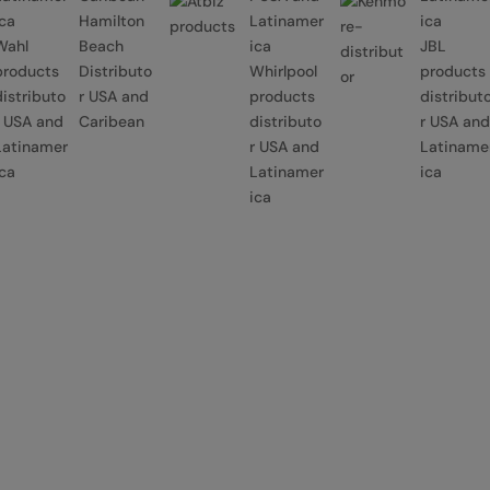
Hamilton
Wahl
Beach
JBL
products
Distributo
Whirlpool
products
distributo
r USA and
products
distribut
r USA and
Caribean
distributo
r USA and
Latinamer
r USA and
Latiname
ica
Latinamer
ica
ica
Oficina

2900 Glades Circle Suite 1000
Weston, Florida 33327