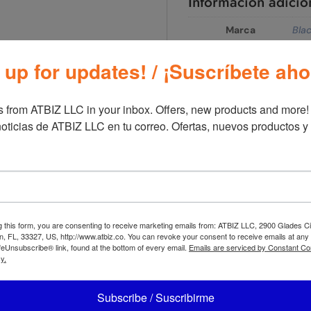
Información adicio
Marca
Bla
 up for updates! / ¡Suscríbete aho
 from ATBIZ LLC in your inbox. Offers, new products and more!

azas CMU3000
Black+Decker Plancha de 
oticias de ATBIZ LLC en tu correo. Ofertas, nuevos productos y
g this form, you are consenting to receive marketing emails from: ATBIZ LLC, 2900 Glades Ci
, FL, 33327, US, http://www.atbiz.co. You can revoke your consent to receive emails at any
feUnsubscribe® link, found at the bottom of every email.
Emails are serviced by Constant Co
y.
Subscribe / Suscribirme