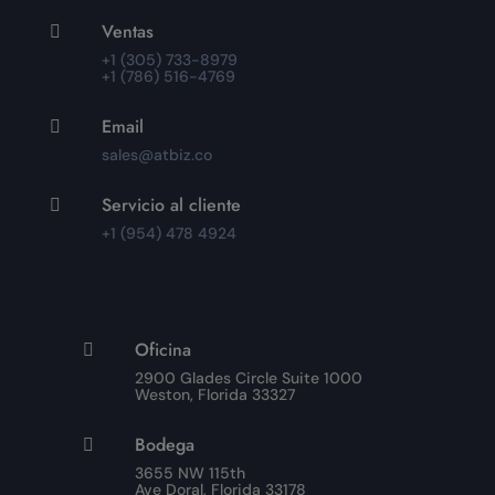
Ventas

+1 (305) 733-8979
+1 (786) 516-4769
Email

sales@atbiz.co
Servicio al cliente

+1 (954) 478 4924
Oficina

2900 Glades Circle Suite 1000
Weston, Florida 33327
Bodega

3655 NW 115th
Ave Doral, Florida 33178