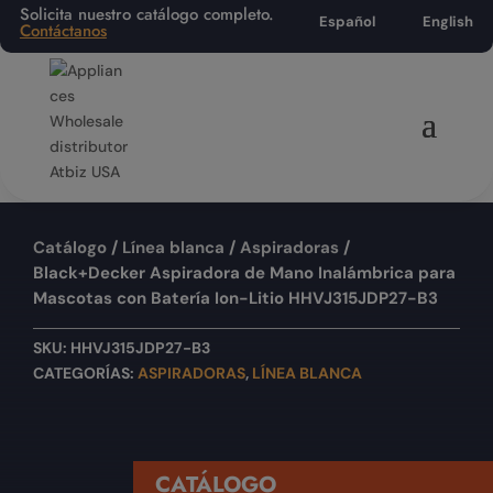
Solicita nuestro catálogo completo.
Español
English
Contáctanos
Catálogo
/
Línea blanca
/
Aspiradoras
/
Black+Decker Aspiradora de Mano Inalámbrica para
Mascotas con Batería Ion-Litio HHVJ315JDP27-B3
SKU:
HHVJ315JDP27-B3
CATEGORÍAS:
ASPIRADORAS
,
LÍNEA BLANCA
CATÁLOGO