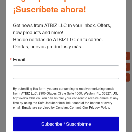
¡Suscríbete ahora!
Información adicional
Información adicional
Get news from ATBIZ LLC in your inbox. Offers, 
new products and more!

Marca
Black & Decker
Recibe noticias de ATBIZ LLC en tu correo. 
Ofertas, nuevos productos y más.
Email
←
Black+Decker Aspiradora Inalámbrica 2 en 1 para
Pisos y Alfombras HFEJ415JWMF22-B3
Black+Decker Aspiradora Inalámbrica de Mano con
Iones de Litio HLVA325J10-B3
→
By submitting this form, you are consenting to receive marketing emails
from: ATBIZ LLC, 2900 Glades Circle Suite 1000, Weston, FL, 33327, US,
http://www.atbiz.co. You can revoke your consent to receive emails at any
time by using the SafeUnsubscribe® link, found at the bottom of every
email.
Emails are serviced by Constant Contact.
Our Privacy Policy.
Subscribe / Suscribirme