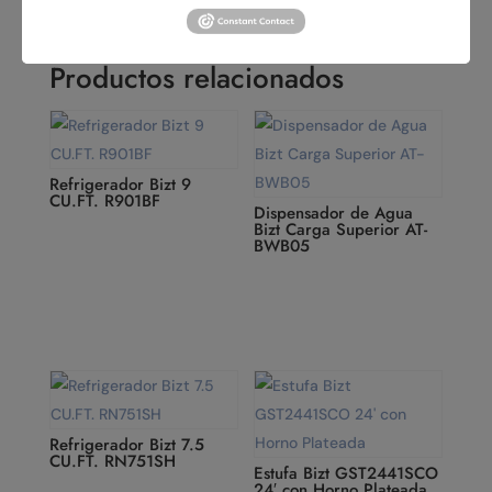
Productos relacionados
Refrigerador Bizt 9
CU.FT. R901BF
Dispensador de Agua
Bizt Carga Superior AT-
BWB05
Refrigerador Bizt 7.5
CU.FT. RN751SH
Estufa Bizt GST2441SCO
24′ con Horno Plateada