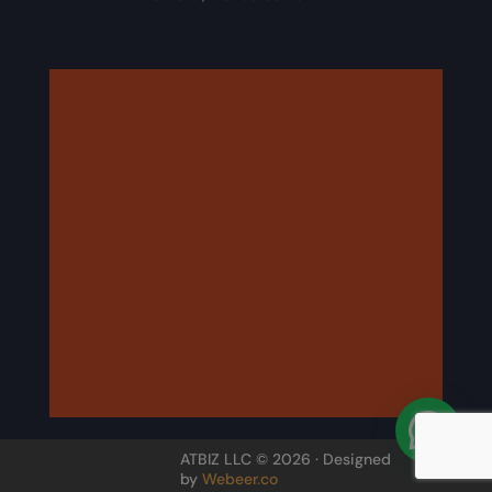
ATBIZ LLC © 2026 · Designed
by
Webeer.co