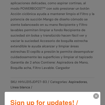
aplicaciones delicadas, como aspirar cortinas, al
modo POWERBOOST™ con solo presionar un botón
Acción ciclónica ayuda a mantener limpio el Filtro y la
potencia de succión Mango de diseño cómodo se
siente balanceado en su mano Recipiente y Filtro
lavables permiten limpiar a fondo Recipiente de
suciedad sin bolsa y translúcido hacen fácil ver y
vaciar la suciedad Accesorio de boquilla estrecha
extendible le ayuda alcanzar y limpiar áreas
estrechas El cepillo a presión le permite desempolvar
cuidadosamente las superficies y limpiar el tapizado
Garantía de 2 años Contiene: Aspiradora de Mano,
Boquilla acha, Filtro Lavable. Cargador
SKU:
HHVJ315JDP27-B3
Categorías:
Aspiradoras
,
Línea blanca
Sign up for updates! /