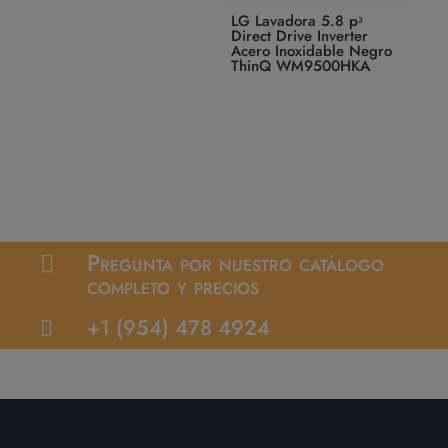
LG Lavadora 5.8 pᶟ
Direct Drive Inverter
Acero Inoxidable Negro
ThinQ WM9500HKA
Pregunta por nuestro catálogo

completo y precios
+1 (954) 478 4924
