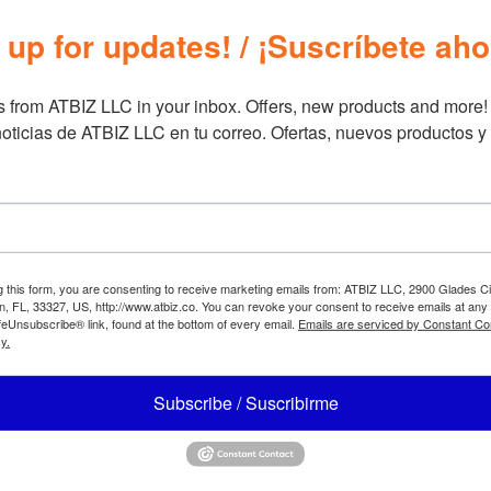
 up for updates! / ¡Suscríbete aho
Información adicional
Información adic
 from ATBIZ LLC in your inbox. Offers, new products and more!

Marca
Furniture
oticias de ATBIZ LLC en tu correo. Ofertas, nuevos productos y
g this form, you are consenting to receive marketing emails from: ATBIZ LLC, 2900 Glades Ci
, FL, 33327, US, http://www.atbiz.co. You can revoke your consent to receive emails at any
feUnsubscribe® link, found at the bottom of every email.
Emails are serviced by Constant Co
y.
Subscribe / Suscribirme