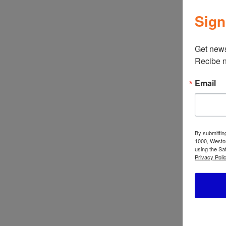
Sign
Get news
Recibe n
Email
←
ATBIZ Columpio Derrel con Toldo
By submittin
1000, Weston
using the Sa
Privacy Polic
Productos relacionados
ATBIZ Sofá Cama con Brazos Eiri