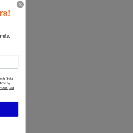
ra!
ional
 más.
ATBIZ Set de Sofá Esquinero Kennie
→
rcle Suite
 time by
ntact.
Our