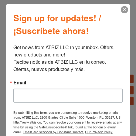
Sign up for updates! /
¡Suscríbete ahora!
Get news from ATBIZ LLC in your inbox. Offers, 
new products and more!

Productos relacionados
Recibe noticias de ATBIZ LLC en tu correo. 
Ofertas, nuevos productos y más.
ATBIZ Sofá Cama Alger
Email
Atbiz Sofá Tapizado
Cossa
By submitting this form, you are consenting to receive marketing emails
from: ATBIZ LLC, 2900 Glades Circle Suite 1000, Weston, FL, 33327, US,
http://www.atbiz.co. You can revoke your consent to receive emails at any
time by using the SafeUnsubscribe® link, found at the bottom of every
email.
Emails are serviced by Constant Contact.
Our Privacy Policy.