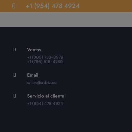
+1 (954) 478 4924

Ventas

+1 (305) 733-8979
+1 (786) 516-4769
Email

sales@atbiz.co
Servicio al cliente

+1 (954) 478 4924