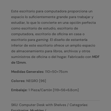
Este escritorio para computadora proporciona un
espacio lo suficientemente grande para trabajar y
estudiar, lo que lo convierte en una opción perfecta
como escritorio de estudio, escritorio de
computadora, escritorio de oficina en casa o
escritorio para
gaming
.
El diseño de estantería
inferior de este escritorio ofrece un amplio espacio
de almacenamiento para libros, archivos y otros
suministros de oficina o del hogar.
Fabricado con
MDF
de
12
mm
.
Medidas Generales:
110
×
50
×
75
cm
Colores:
NEGRO [96]
Embalaje:
1 Pieza/Cartón [
119
×
56
×
6.8
cm
]
SKU:
Computer Desk with Shelves
Categorías:
Escritorios
,
Muebles