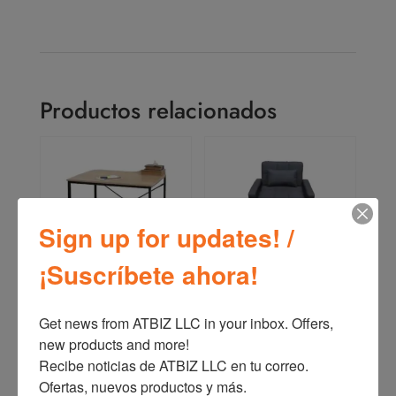
Productos relacionados
Sign up for updates! /
¡Suscríbete ahora!
ATBIZ Escritorio de
ATBIZ Sofá Cama
Computadora para el
Plegable 3 en 1
Get news from ATBIZ LLC in your inbox. Offers, 
Hogar
new products and more!

Recibe noticias de ATBIZ LLC en tu correo. 
Ofertas, nuevos productos y más.