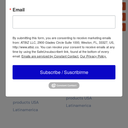
Email
By submitting this form, you are consenting to receive marketing emails
from: ATBIZ LLC, 2900 Glades Circle Suite 1000, Weston, FL, 33327, US,
http://www.atbiz.co. You can revoke your consent to receive emails at any
time by using the SafeUnsubscribe® link, found at the bottom of every
email.
Emails are serviced by Constant Contact.
Our Privacy Policy.
Subscribe / Suscribirme
ATBIZ Escritorio Tipo
ATBIZ Cama Tapizada
Escalera