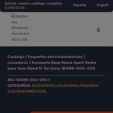
Solicita nuestro catálogo completo.
Español
English
Contáctanos
Catálogo
/
Pequeños electrodomésticos
/
Licuadoras
/ Accesorio Base Rosca Xpert Series
para Vaso Blend N’ Go Oster 164199-000-000
SKU:
164199-000-000-1
CATEGORÍAS:
ACCESORIOS
,
LICUADORAS
,
PEQUEÑOS
ELECTRODOMÉSTICOS