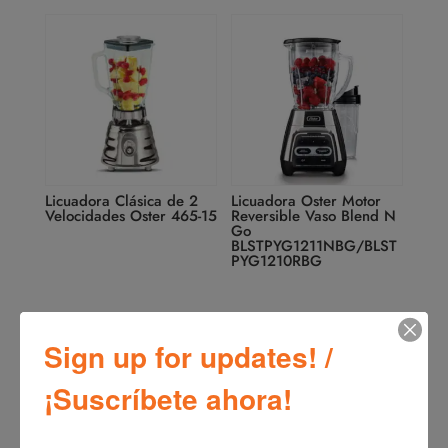
Licuadora Clásica de 2
Licuadora Oster Motor
Velocidades Oster 465-15
Reversible Vaso Blend N
Go
BLSTPYG1211NBG/BLST
PYG1210RBG
Sign up for updates! /
¡Suscríbete ahora!