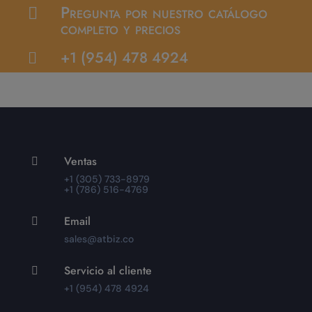
Pregunta por nuestro catálogo

completo y precios
+1 (954) 478 4924

Ventas

+1 (305) 733-8979
+1 (786) 516-4769
Email

sales@atbiz.co
Servicio al cliente

+1 (954) 478 4924