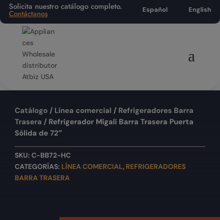
Solicita nuestro catálogo completo.
Español
English
Contáctanos
Catálogo
/
Línea comercial
/
Refrigeradores Barra
Trasera
/ Refrigerador Migali Barra Trasera Puerta
Sólida de 72″
SKU:
C-BB72-HC
CATEGORÍAS:
LÍNEA COMERCIAL
,
REFRIGERADORES
BARRA TRASERA