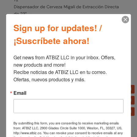
Dispensador de Cerveza Migali de Extracción Directa
de 23″
→
Sign up for updates! /
¡Suscríbete ahora!
Get news from ATBIZ LLC in your inbox. Offers, 
new products and more!

Recibe noticias de ATBIZ LLC en tu correo. 
Ofertas, nuevos productos y más.
Productos relacionados
Email
Parrilla Radiante Migali
48″ – 140,000 BTU
By submitting this form, you are consenting to receive marketing emails
from: ATBIZ LLC, 2900 Glades Circle Suite 1000, Weston, FL, 33327, US,
Dispensador de Cerveza
http://www.atbiz.co. You can revoke your consent to receive emails at any
Migali de Extracción