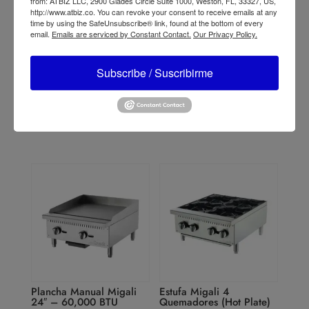
from: ATBIZ LLC, 2900 Glades Circle Suite 1000, Weston, FL, 33327, US,
http://www.atbiz.co. You can revoke your consent to receive emails at any
time by using the SafeUnsubscribe® link, found at the bottom of every
email.
Emails are serviced by Constant Contact.
Our Privacy Policy.
Refrigerador Migali
Parrilla Radiante Migali
Barra Trasera Puerta de
24″ – 70,000 BTU
Subscribe / Suscribirme
Vidrio de 60″
Plancha Manual Migali
Estufa Migali 4
24″ – 60,000 BTU
Quemadores (Hot Plate)