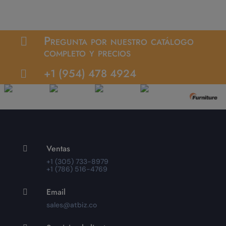
Pregunta por nuestro catálogo

completo y precios
+1 (954) 478 4924

Ventas

+1 (305) 733-8979
+1 (786) 516-4769
Email

sales@atbiz.co