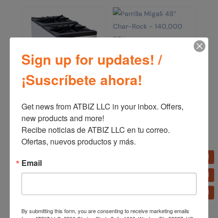
Parrilla Migali 48″ Char-
Sign up for updates! /
Rock – 140,000 BTU
¡Suscríbete ahora!
Estufa de Olla Migali 2
Quemadores
Get news from ATBIZ LLC in your inbox. Offers, 
new products and more!

Recibe noticias de ATBIZ LLC en tu correo. 
Ofertas, nuevos productos y más.
Email
By submitting this form, you are consenting to receive marketing emails